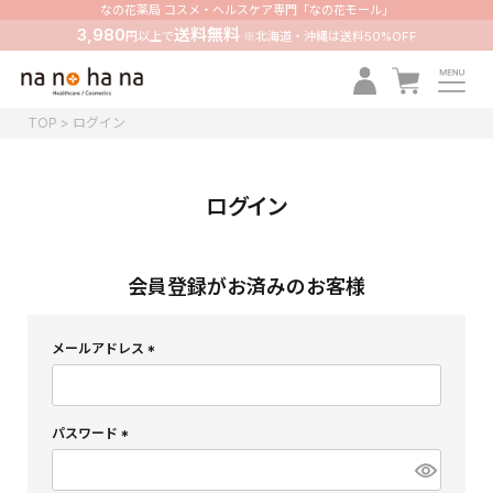
なの花薬局 コスメ・ヘルスケア専門「なの花モール」
3,980
送料無料
円以上で
※北海道・沖縄は送料50%OFF
TOP
ログイン
ログイン
会員登録がお済みのお客様
メールアドレス
(
必
須
)
パスワード
(
必