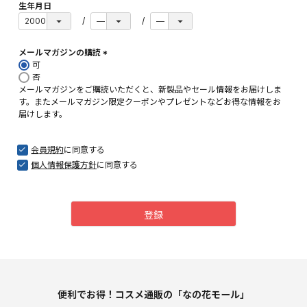
生年月日
メールマガジンの購読
可
(
否
必
メールマガジンをご購読いただくと、新製品やセール情報をお届けしま
須
す。またメールマガジン限定クーポンやプレゼントなどお得な情報をお
)
届けします。
会員規約
に同意する
個人情報保護方針
に同意する
登録
便利でお得！コスメ通販の「なの花モール」