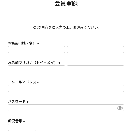
会員登録
下記の内容をご入力の上、お進みください。
お名前（姓・名）
(
必
須
お名前フリガナ（セイ・メイ）
)
(
必
須
Ｅメールアドレス
)
(
必
須
パスワード
)
(
必
須
郵便番号
)
(