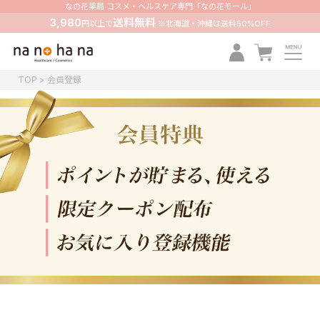
なの花薬局 コスメ・ヘルスケア専門「なの花モール」
3,980
送料無料
円以上で
※北海道・沖縄は送料50%OFF
TOP
会員登録