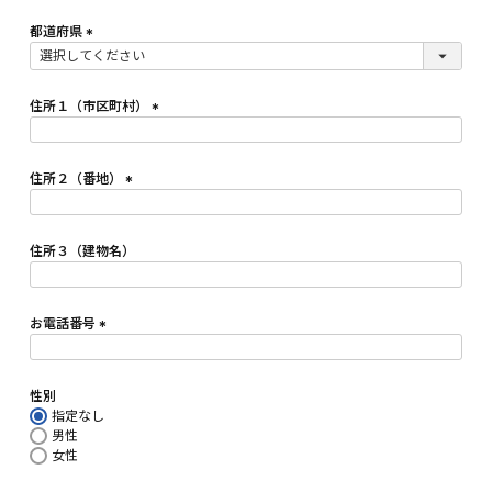
必
須
都道府県
)
(
必
須
住所１（市区町村）
)
(
必
須
住所２（番地）
)
(
必
須
住所３（建物名）
)
お電話番号
(
必
須
性別
)
指定なし
男性
女性