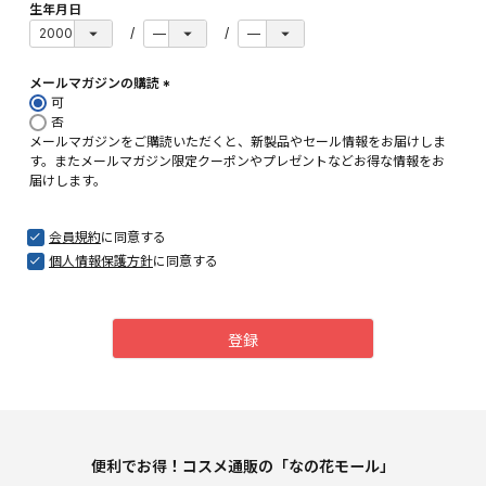
生年月日
メールマガジンの購読
可
(
否
必
メールマガジンをご購読いただくと、新製品やセール情報をお届けしま
須
す。またメールマガジン限定クーポンやプレゼントなどお得な情報をお
)
届けします。
会員規約
に同意する
個人情報保護方針
に同意する
登録
便利でお得！コスメ通販の「なの花モール」