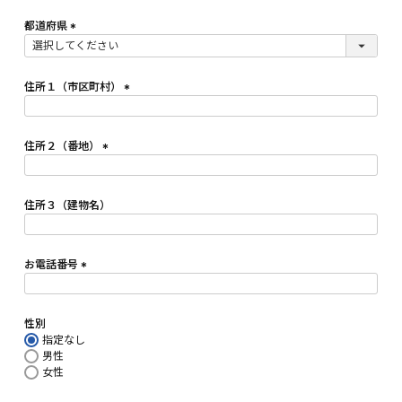
必
須
都道府県
)
(
必
須
住所１（市区町村）
)
(
必
須
住所２（番地）
)
(
必
須
住所３（建物名）
)
お電話番号
(
必
須
性別
)
指定なし
男性
女性