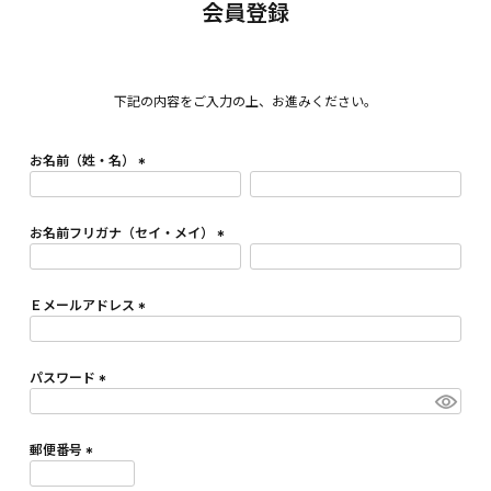
会員登録
下記の内容をご入力の上、お進みください。
お名前（姓・名）
(
必
須
お名前フリガナ（セイ・メイ）
)
(
必
須
Ｅメールアドレス
)
(
必
須
パスワード
)
(
必
須
郵便番号
)
(