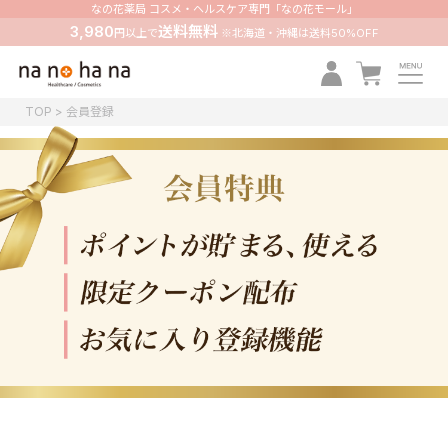
なの花薬局 コスメ・ヘルスケア専門「なの花モール」
3,980
送料無料
円以上で
※北海道・沖縄は送料50%OFF
TOP
会員登録