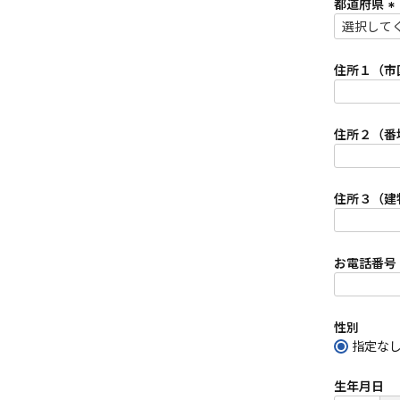
須
都道府県
)
(
必
須
住所１（市
)
住所２（番
住所３（建
お電話番号
性別
指定な
生年月日