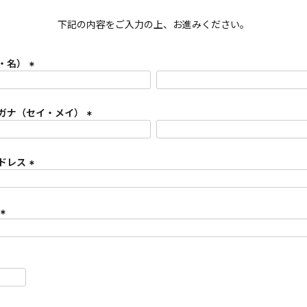
下記の内容をご入力の上、お進みください。
・名）
(
必
須
ガナ（セイ・メイ）
)
(
必
須
ドレス
)
(
必
須
)
(
必
須
)