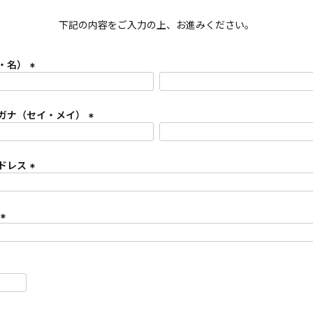
下記の内容をご入力の上、お進みください。
・名）
(
必
須
ガナ（セイ・メイ）
)
(
必
須
ドレス
)
(
必
須
)
(
必
須
)