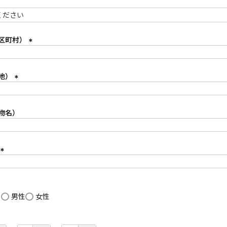
区町村）
(
必
須
地）
)
(
必
須
物名）
)
(
必
須
)
し
男性
女性