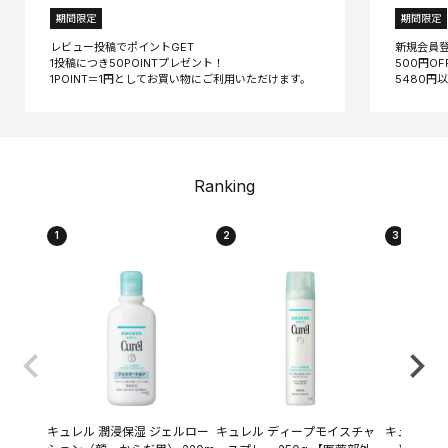
期間限定
期間限定
レビュー投稿でポイントGET
新規会員
1投稿につき50POINTプレゼント！
500円O
Ranking
1
2
3
キュレル 潤浸保湿 ジェルロー
キュレル ディープモイスチャ
キュレル 潤