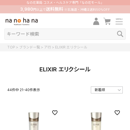
なの花薬局 コスメ・ヘルスケア専門「なの花モール」
3,980
送料無料
円以上で
※北海道・沖縄は送料50%OFF
TOP
ブランド一覧
ア行
ELIXIR エリクシール
ELIXIR エリクシール
44
件中
21
-
40
件表示