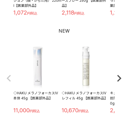
ション（顔・からだ用） 220m
ースプレー 250g 【医薬部外
っとり つめ
l【医薬部外品】
品】
薬部外品】
1,072
2,118
1,209
NEW
◇HAKU メラノフォーカスIV
◇HAKU メラノフォーカスIV
キュレル 
本体 45g 【医薬部外品】
レフィル 45g 【医薬部外品】
担防止ベース 
0g
11,000
10,670
2,280