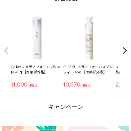
◇HAKU メラノフォーカスIV 本
◇HAKU メラノフォーカスIV レ
キュレル
体 45g 【医薬部外品】
フィル 45g 【医薬部外品】
防止ベース 
11,000
10,670
2,28
キャンペーン