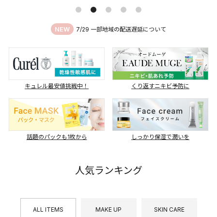
NEW
7/29 一部地域の配送遅延について
キュレル最安値挑戦中！
くり返すニキビ予防に
話題のパックも1枚から
しっかり保湿で潤いを
人気ランキング
ALL ITEMS
MAKE UP
SKIN CARE