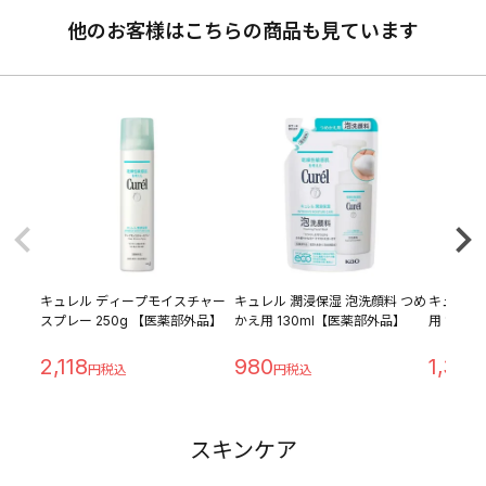
他のお客様はこちらの商品も見ています
キュレル ディープモイスチャー
キュレル 潤浸保湿 泡洗顔料 つめ
キュレル 
スプレー 250g 【医薬部外品】
かえ用 130ml【医薬部外品】
用 100
2,118
980
1,340
スキンケア