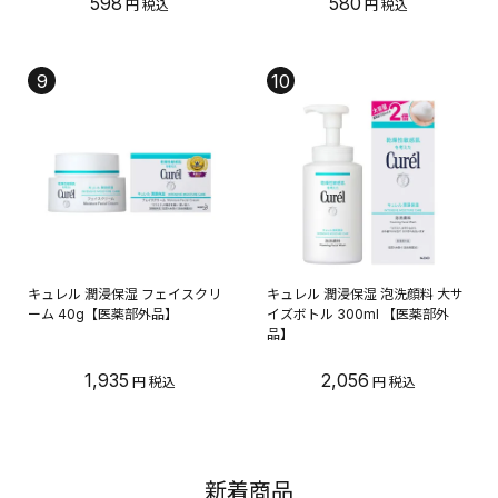
598
580
9
10
キュレル 潤浸保湿 フェイスクリ
キュレル 潤浸保湿 泡洗顔料 大サ
ーム 40g【医薬部外品】
イズボトル 300ml 【医薬部外
品】
1,935
2,056
新着商品