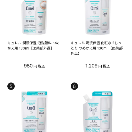
キュレル 潤浸保湿 泡洗顔料 つめ
キュレル 潤浸保湿 化粧水 2しっ
かえ用 130ml【医薬部外品】
とり つめかえ用 130ml 【医薬部
外品】
980
1,209
5
6