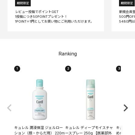
期間限定
期間限定
レビュー投稿でポイントGET
新規会員
1投稿につき50POINTプレゼント！
500円O
Ranking
1
2
3
キュレル 潤浸保湿 ジェルロー
キュレル ディープモイスチャ
キュレル 潤
ション（顔・からだ用） 220m
ースプレー 250g 【医薬部外
めかえ用 1