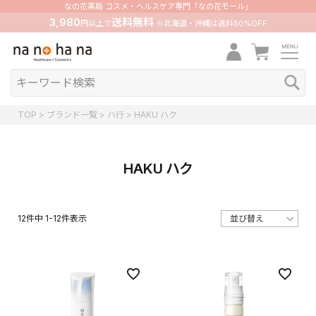
なの花薬局 コスメ・ヘルスケア専門「なの花モール」
3,980
送料無料
円以上で
※北海道・沖縄は送料50%OFF
TOP
ブランド一覧
ハ行
HAKU ハク
HAKU ハク
12
件中
1
-
12
件表示