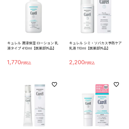
キュレル 潤浸保湿 ローション 乳
キュレル シミ・ソバカス予防ケア
液タイプ 410ml【医薬部外品】
乳液 110ml【医薬部外品】
1,770
2,200