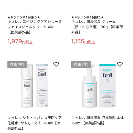
★おひとり様１個限り★
★おひとり様１個限り★
キュレル エイジングケアシリーズ
キュレル 潤浸保湿 クリーム
フェイスジェルクリーム 40g
（顔・からだ用） 90g 【医薬部
【医薬部外品】
外品】
1,979
1,155
在庫切れ
在庫切れ
キュレル シミ・ソバカス予防ケア
キュレル 潤浸保湿 泡洗顔料 本体
化粧水1 ややしっとり 140ml【医
150ml【医薬部外品】
薬部外品】