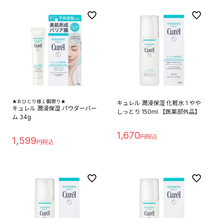
★おひとり様１個限り★
キュレル 潤浸保湿 化粧水 1 やや
キュレル 潤浸保湿 パウダーバー
しっとり 150ml 【医薬部外品】
ム 34g
1,670
1,599