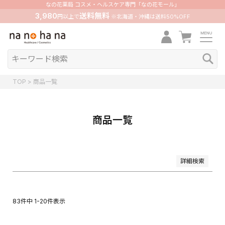
価格
なの花薬局 コスメ・ヘルスケア専門「なの花モール」
〜
3,980
送料無料
円以上で
※北海道・沖縄は送料50%OFF
在庫なし商品
在庫なし商品を表示しない
並び順
新着順
登録順
TOP
商品一覧
価格が安い順
価格が高い順
優先度順
レビュー順
商品一覧
キーワードヒット順
検索
詳細検索
83
件中
1
-
20
件表示