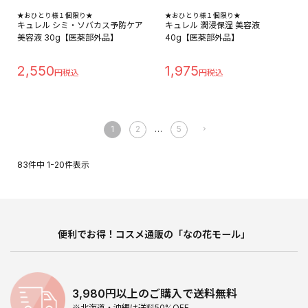
★おひとり様１個限り★
★おひとり様１個限り★
キュレル シミ・ソバカス予防ケア
キュレル 潤浸保湿 美容液
美容液 30g【医薬部外品】
40g【医薬部外品】
2,550
1,975
1
2
…
5
83
件中
1
-
20
件表示
便利でお得！コスメ通販の「なの花モール」
3,980円以上のご購入で送料無料
※北海道・沖縄は送料50%OFF