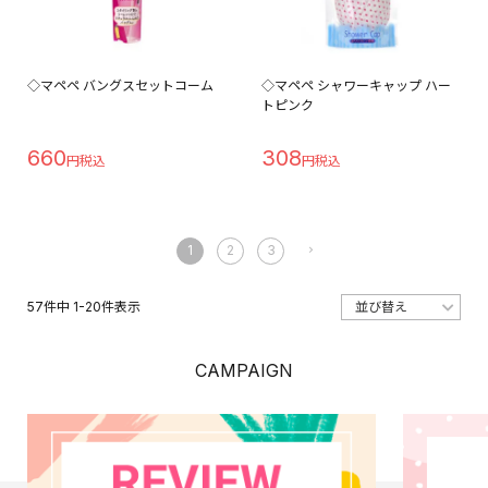
◇マペペ バングスセットコーム
◇マペペ シャワーキャップ ハー
トピンク
660
308
1
2
3
57
件中
1
-
20
件表示
CAMPAIGN