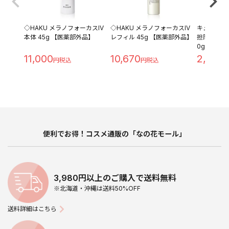
◇HAKU メラノフォーカスIV
◇HAKU メラノフォーカスIV
キュレル 
本体 45g 【医薬部外品】
レフィル 45g 【医薬部外品】
担防止ベース 
0g
11,000
10,670
2,280
便利でお得！コスメ通販の「なの花モール」
3,980円以上のご購入で送料無料
※北海道・沖縄は送料50%OFF
送料詳細はこちら