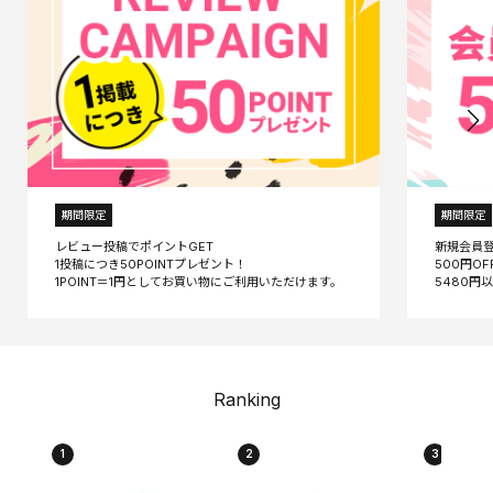
期間限定
期間限定
レビュー投稿でポイントGET
新規会員
1投稿につき50POINTプレゼント！
500円O
Ranking
1
2
3