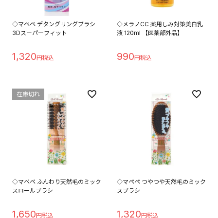
◇マペペ デタングリングブラシ
◇メラノCC 薬用しみ対策美白乳
3Dスーパーフィット
液 120ml 【医薬部外品】
1,320
990
在庫切れ
◇マペペ ふんわり天然毛のミック
◇マペペ つやつや天然毛のミック
スロールブラシ
スブラシ
1,650
1,320