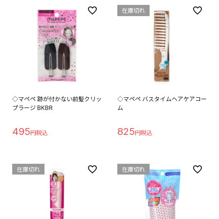
在庫切れ
◇マペペ 跡が付かない前髪クリッ
◇マペペ バスタイムヘアケアコー
プラージ BKBR
ム
495
825
在庫切れ
在庫切れ