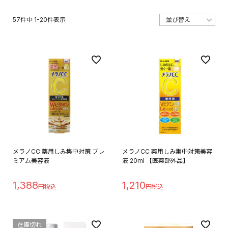
57
件中
1
-
20
件表示
メラノCC 薬用しみ集中対策 プレ
メラノCC 薬用しみ集中対策美容
ミアム美容液
液 20ml 【医薬部外品】
1,388
1,210
在庫切れ