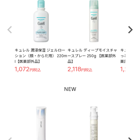
キュレル 潤浸保湿 ジェルロー
キュレル ディープモイスチャ
キュレル 潤
ション（顔・からだ用） 220m
ースプレー 250g 【医薬部外
っとり つめ
l【医薬部外品】
品】
薬部外品】
1,072
2,118
1,209
NEW