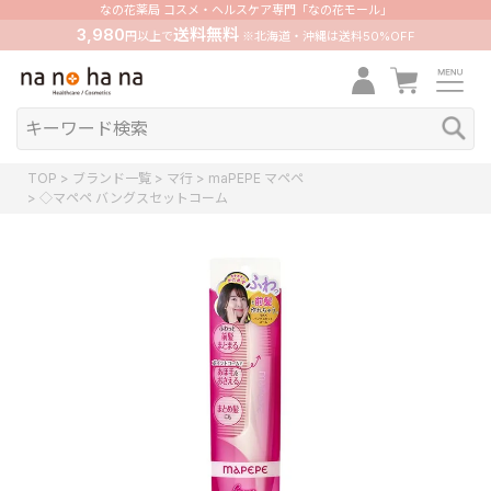
なの花薬局 コスメ・ヘルスケア専門「なの花モール」
3,980
送料無料
円以上で
※北海道・沖縄は送料50%OFF
TOP
ブランド一覧
マ行
maPEPE マペペ
◇マペペ バングスセットコーム