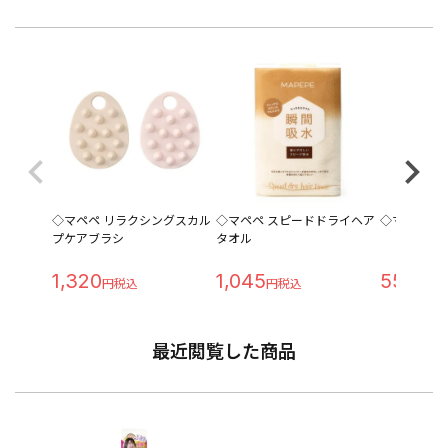
◇マペペ リラクシングスカル
◇マペペ スピードドライヘア
◇マペペ ポ
プケアブラシ
タオル
1,320
1,045
550
最近閲覧した商品