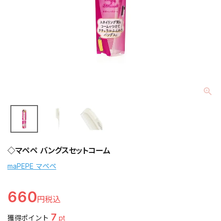
◇マペペ バングスセットコーム
maPEPE マペペ
660
7
獲得ポイント
pt