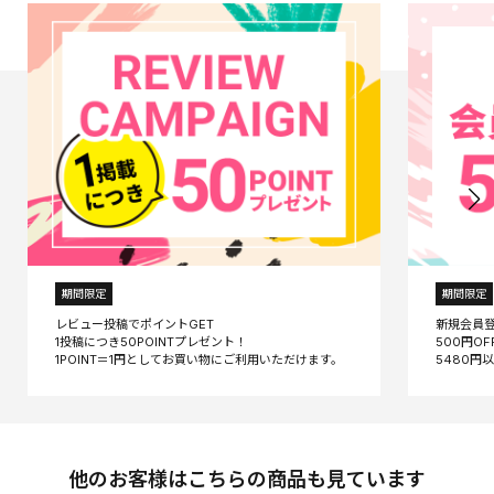
期間限定
期間限定
レビュー投稿でポイントGET
新規会員
1投稿につき50POINTプレゼント！
500円O
他のお客様はこちらの商品も見ています