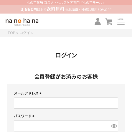
なの花薬局 コスメ・ヘルスケア専門「なの花モール」
3,980
送料無料
円以上で
※北海道・沖縄は送料50%OFF
TOP
ログイン
ログイン
会員登録がお済みのお客様
メールアドレス
(
必
須
)
パスワード
(
必