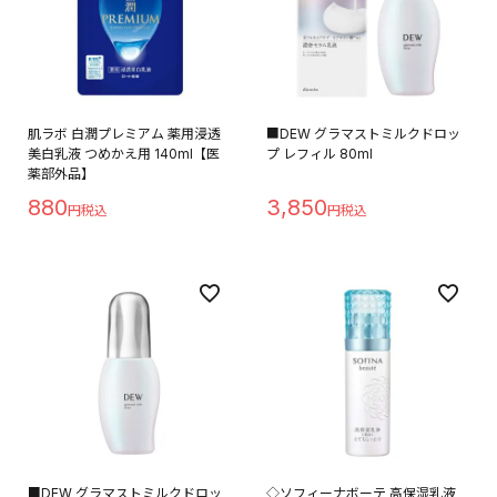
肌ラボ 白潤プレミアム 薬用浸透
■DEW グラマストミルクドロッ
美白乳液 つめかえ用 140ml【医
プ レフィル 80ml
薬部外品】
880
3,850
■DEW グラマストミルクドロッ
◇ソフィーナボーテ 高保湿乳液