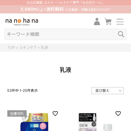
なの花薬局 コスメ・ヘルスケア専門「なの花モール」
3,980
送料無料
円以上で
※北海道・沖縄は送料50%OFF
TOP
スキンケア
乳液
乳液
53
件中
1
-
20
件表示
在庫切れ