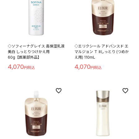
◇ソフィーナグレイス 高保湿乳液
◇エリクシール アドバンスド エ
美白 しっとりつけかえ用
マルジョン Ｔ Ⅱしっとり (つめか
60g【医薬部外品】
え用) 110mL
4,070
4,070