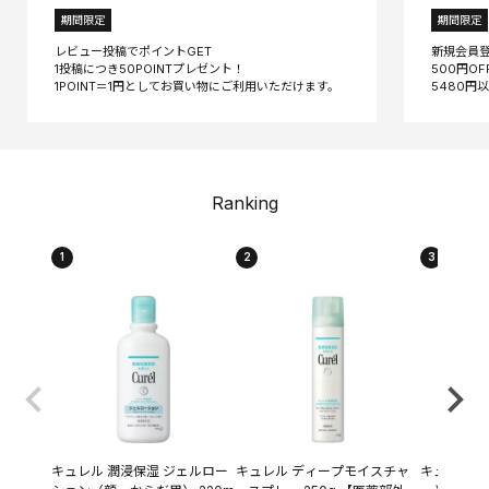
期間限定
期間限定
レビュー投稿でポイントGET
新規会員
1投稿につき50POINTプレゼント！
500円O
Ranking
1
2
3
キュレル 潤浸保湿 ジェルロー
キュレル ディープモイスチャ
キュレル 潤