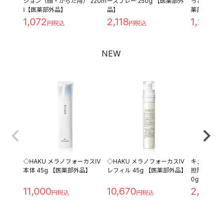
ション（顔・からだ用） 220m
ースプレー 250g 【医薬部外
っとり つめ
l【医薬部外品】
品】
薬部外品】
1,072
2,118
1,209
NEW
◇HAKU メラノフォーカスIV
◇HAKU メラノフォーカスIV
キュレル 
本体 45g 【医薬部外品】
レフィル 45g 【医薬部外品】
担防止ベース 
0g
11,000
10,670
2,280