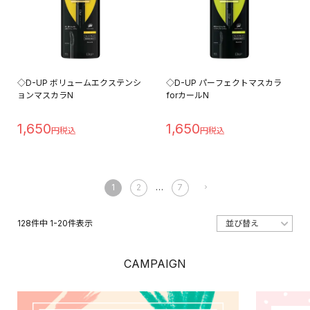
◇D-UP ボリュームエクステンシ
◇D-UP パーフェクトマスカラ
ョンマスカラN
forカールN
1,650
1,650
1
2
…
7
128
件中
1
-
20
件表示
CAMPAIGN