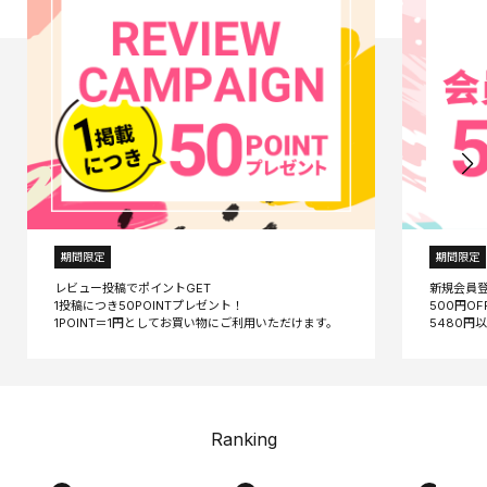
期間限定
期間限定
レビュー投稿でポイントGET
新規会員
1投稿につき50POINTプレゼント！
500円O
Ranking