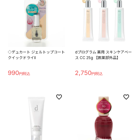
◇デュカート ジェルトップコート
dプログラム 薬用 スキンケアベー
クイックドライII
ス CC 25g 【医薬部外品】
990
2,750