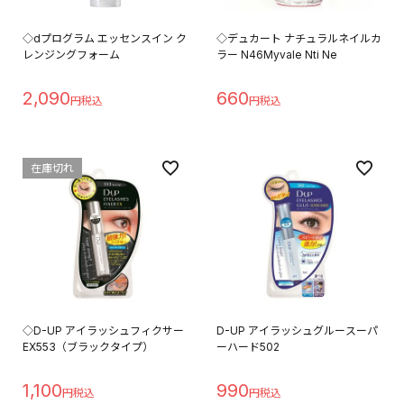
◇dプログラム エッセンスイン ク
◇デュカート ナチュラルネイルカ
レンジングフォーム
ラー N46Myvale Nti Ne
2,090
660
在庫切れ
◇D-UP アイラッシュフィクサー
D-UP アイラッシュグルースーパ
EX553（ブラックタイプ）
ーハード502
1,100
990