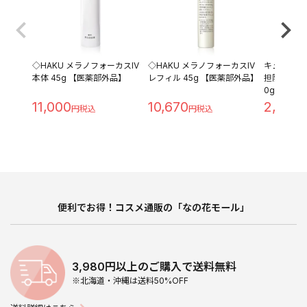
◇HAKU メラノフォーカスIV
◇HAKU メラノフォーカスIV
キュレル 
本体 45g 【医薬部外品】
レフィル 45g 【医薬部外品】
担防止ベース 
0g
11,000
10,670
2,280
便利でお得！コスメ通販の「なの花モール」
3,980円以上のご購入で送料無料
※北海道・沖縄は送料50%OFF