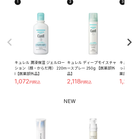
1
2
3
キュレル 潤浸保湿 ジェルロー
キュレル ディープモイスチャ
キュレル 潤
ション（顔・からだ用） 220m
ースプレー 250g 【医薬部外
っとり つめ
l【医薬部外品】
品】
薬部外品】
1,072
2,118
1,209
NEW