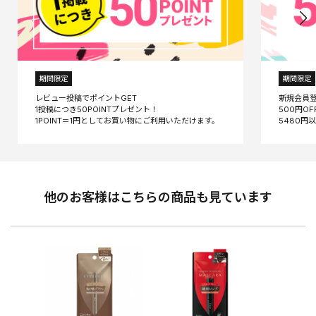
期間限定
期間限定
レビュー投稿でポイントGET
新規会員
1投稿につき50POINTプレゼント！
500円O
他のお客様はこちらの商品も見ています