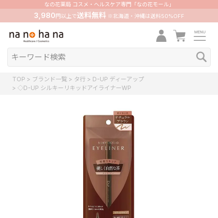
なの花薬局 コスメ・ヘルスケア専門「なの花モール」
3,980
送料無料
円以上で
※北海道・沖縄は送料50%OFF
TOP
ブランド一覧
タ行
D-UP ディーアップ
◇D-UP シルキーリキッドアイライナーWP