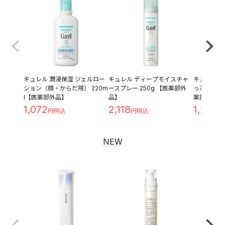
キュレル 潤浸保湿 ジェルロー
キュレル ディープモイスチャ
キュレル 潤
ション（顔・からだ用） 220m
ースプレー 250g 【医薬部外
っとり つめ
l【医薬部外品】
品】
薬部外品】
1,072
2,118
1,209
NEW