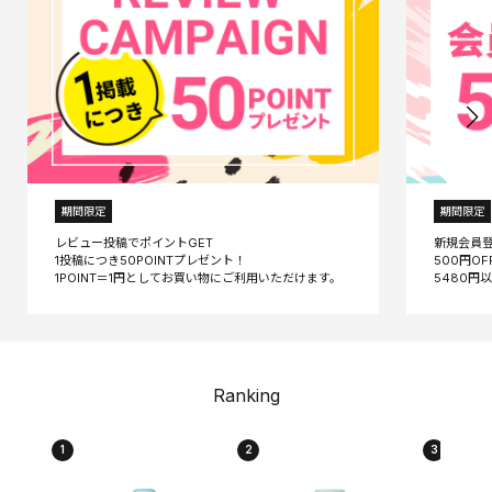
期間限定
期間限定
レビュー投稿でポイントGET
新規会員
1投稿につき50POINTプレゼント！
500円O
Ranking
1
2
3