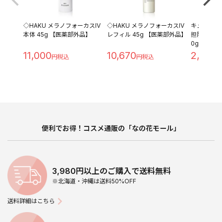
◇HAKU メラノフォーカスIV
◇HAKU メラノフォーカスIV
キュレル 
本体 45g 【医薬部外品】
レフィル 45g 【医薬部外品】
担防止ベース 
0g
11,000
10,670
2,280
便利でお得！コスメ通販の「なの花モール」
3,980円以上のご購入で送料無料
※北海道・沖縄は送料50%OFF
送料詳細はこちら