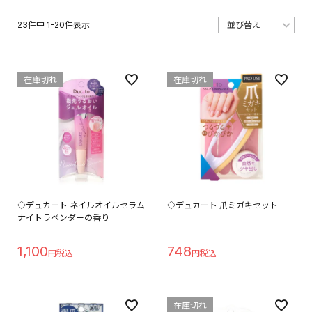
23
件中
1
-
20
件表示
在庫切れ
在庫切れ
◇デュカート ネイルオイルセラム
◇デュカート 爪ミガキセット
ナイトラベンダーの香り
1,100
748
在庫切れ