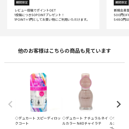
期間限定
期間限定
レビュー投稿でポイントGET
新規会員
1投稿につき50POINTプレゼント！
500円O
他のお客様はこちらの商品も見ています
◇デュカート スピーディロッ
◇デュカート ナチュラルネイ
◇デュカー
クコート
ルカラー N40チャイラテ
ルカラー N
ゴールド