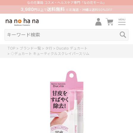
なの花薬局 コスメ・ヘルスケア専門「なの花モール」
3,980
送料無料
円以上で
※北海道・沖縄は送料50%OFF
TOP
ブランド一覧
タ行
Ducato デュカート
◇デュカート キューティクルスクレイパースリム