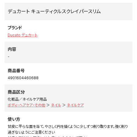
デュカート キューティクルスクレイパースリム
ブランド
Ducato デュカート
内容
-
商品番号
4901604460688
商品区分
化粧品／ネイルケア用品
ボディ・ヘアケア・その他
＞
ネイル
＞
ネイルケア
使い方
甘皮に平らな面を当て、やさしく円を描くように少しずつ削り取ります。強く削り
過ぎないようにご注意ください