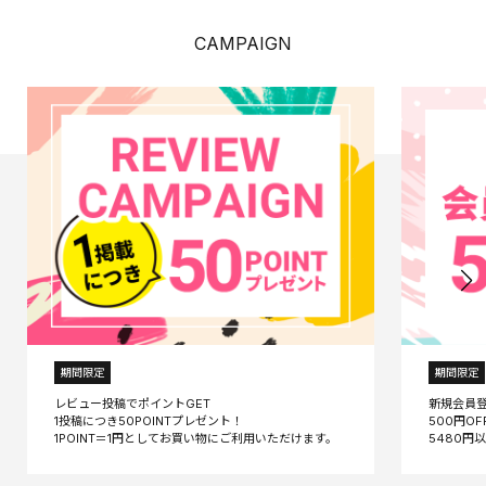
CAMPAIGN
期間限定
期間限定
レビュー投稿でポイントGET
新規会員
1投稿につき50POINTプレゼント！
500円O