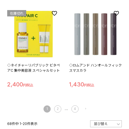
在庫切れ
◇ネイチャーリパブリック ビタペ
◇ロムアンド ハンオールフィック
アC 集中美容液 スペシャルセット
スマスカラ
2,400
1,430
1
2
…
4
68
件中
1
-
20
件表示