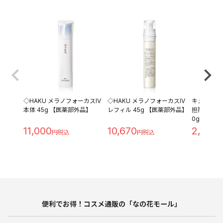
◇HAKU メラノフォーカスIV
◇HAKU メラノフォーカスIV
キュレル 
本体 45g 【医薬部外品】
レフィル 45g 【医薬部外品】
担防止ベース 
0g
11,000
10,670
2,280
便利でお得！コスメ通販の「なの花モール」