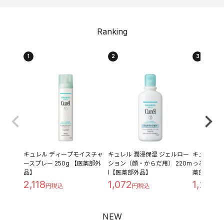
Ranking
1
2
3
キュレル ディープモイスチャ
キュレル 潤浸保湿 ジェルロー
キュレル 潤
ースプレー 250g 【医薬部外
ション（顔・からだ用） 220m
っとり つめ
品】
l【医薬部外品】
薬部外品】
2,118
1,072
1,209
NEW