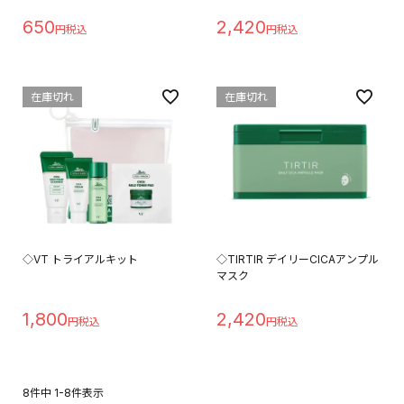
650
2,420
在庫切れ
在庫切れ
◇VT トライアルキット
◇TIRTIR デイリーCICAアンプル
マスク
1,800
2,420
8
件中
1
-
8
件表示