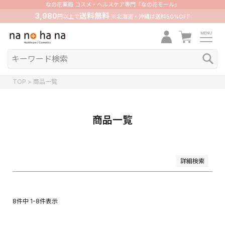
価格
なの花薬局 コスメ・ヘルスケア専門「なの花モール」
〜
3,980
送料無料
円以上で
※北海道・沖縄は送料50%OFF
在庫なし商品
在庫なし商品を表示しない
並び順
新着順
登録順
TOP
商品一覧
価格が安い順
価格が高い順
優先度順
レビュー順
商品一覧
キーワードヒット順
検索
詳細検索
8
件中
1
-
8
件表示