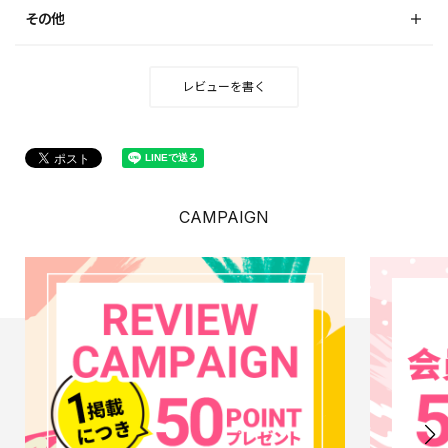
その他
レビューを書く
CAMPAIGN