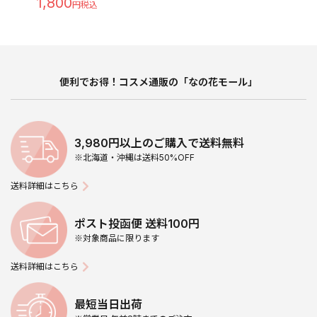
1,800
便利でお得！コスメ通販の「なの花モール」
3,980円以上のご購入で送料無料
※北海道・沖縄は送料50%OFF
送料詳細はこちら
ポスト投函便 送料100円
※対象商品に限ります
送料詳細はこちら
最短当日出荷