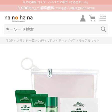
なの花薬局 コスメ・ヘルスケア専門「なの花モール」
3,980
送料無料
円以上で
※北海道・沖縄は送料50%OFF
TOP
ブランド一覧
ハ行
VT ブイティ
◇VT トライアルキット