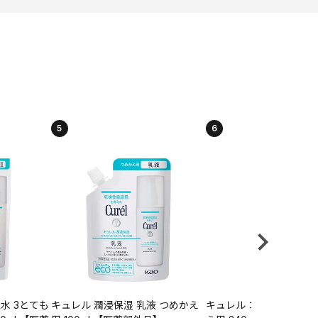
5
6
水 3とても
キュレル 潤浸保湿 乳液 つめかえ
キュレル コンディショナ