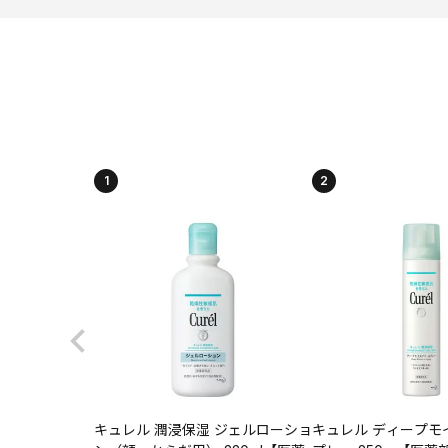
1
2
キュレル 潤浸保湿 ジェルローショ
キュレル ディープモ