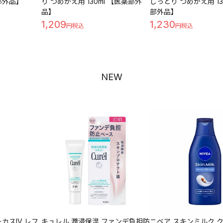
薬部外品】
り つめかえ用 130ml 【医薬部外
しっとり つめかえ用 13
品】
部外品】
1,209
1,230
NEW
カスIV レフ
キュレル 潤浸保湿 ファンデ負担防
ニベア スキンミルク ク