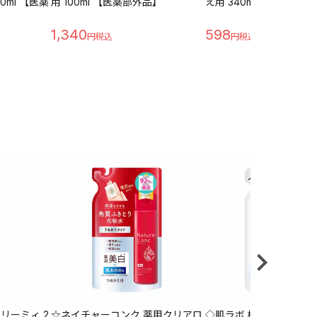
0ml 【医薬
用 100ml 【医薬部外品】
え用 340ml 【医薬部外
1,340
598
リーミィ 2
☆ネイチャーコンク 薬用クリアロ
◇肌ラボ 極潤ヒアルロン