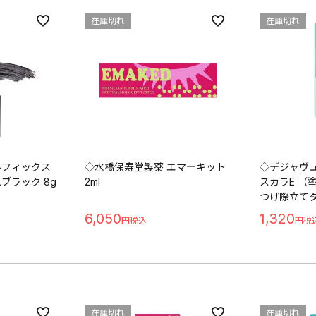
在庫切れ
在庫切れ
ルフィックス
◇水橋保寿堂製薬 エマ―キット
◇デジャヴュ
ブラック 8g
2ml
スカラE （
つげ際立て
6,050
1,320
在庫切れ
在庫切れ