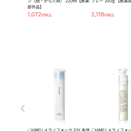
ン（顔・からだ用） 220ml【医薬
プレー 250g 【医
部外品】
1,072
2,118
◇HAKU メラノフォーカスIV 本体
◇HAKU メラノフォー