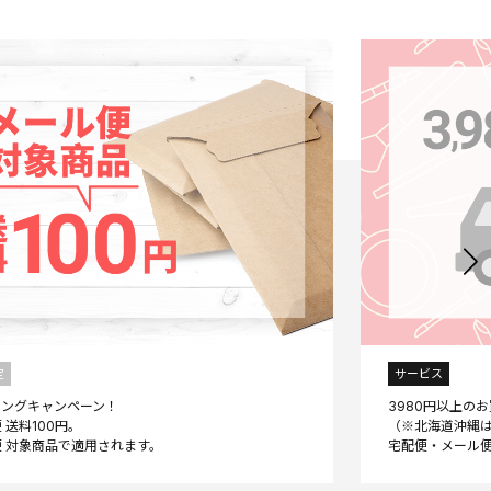
定
サービス
ニングキャンペーン！
3980円以上の
 送料100円。
（※北海道沖縄は