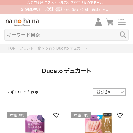
なの花薬局 コスメ・ヘルスケア専門「なの花モール」
3,980
送料無料
円以上で
※北海道・沖縄は送料50%OFF
TOP
ブランド一覧
タ行
Ducato デュカート
Ducato デュカート
23
件中
1
-
20
件表示
在庫切れ
在庫切れ