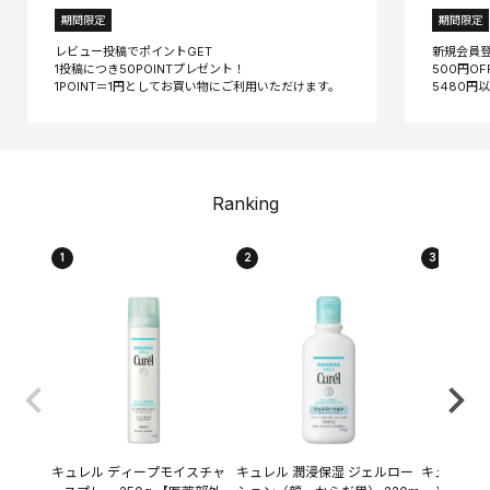
期間限定
期間限定
レビュー投稿でポイントGET
新規会員
1投稿につき50POINTプレゼント！
500円O
Ranking
1
2
3
キュレル ディープモイスチャ
キュレル 潤浸保湿 ジェルロー
キュレル 潤