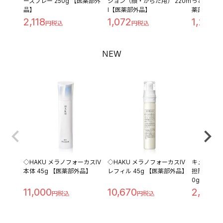
ースプレー 250g 【医薬部外
ション（顔・からだ用） 220m
っとり つめ
品】
l【医薬部外品】
薬部外品】
2,118
1,072
1,209
NEW
◇HAKU メラノフォーカスIV
◇HAKU メラノフォーカスIV
キュレル 
本体 45g 【医薬部外品】
レフィル 45g 【医薬部外品】
担防止ベース 
0g
11,000
10,670
2,280