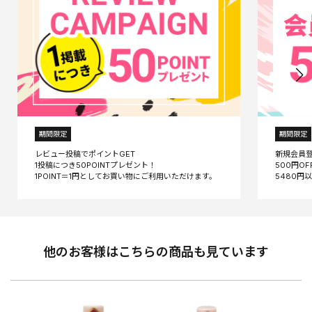
期間限定
期間限定
レビュー投稿でポイントGET
新規会員
1投稿につき50POINTプレゼント！
500円O
他のお客様はこちらの商品も見ています