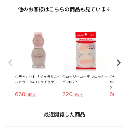
他のお客様はこちらの商品も見ています
◇デュカート ナチュラルネイ
◇ロージーローザ フロッキー
◇デュカー
ルカラー N40チャイラテ
パフN 2P
ルカラー N
ク
660
220
660
最近閲覧した商品