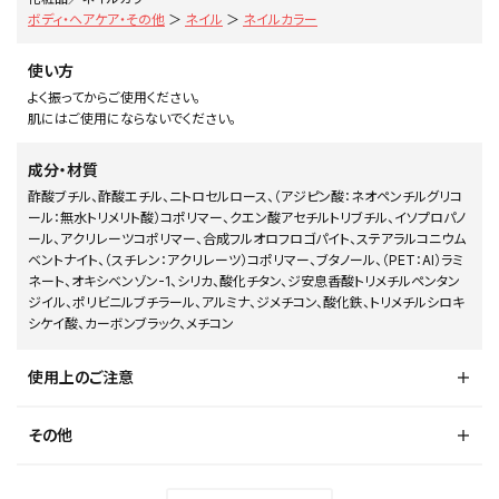
ボディ・ヘアケア・その他
＞
ネイル
＞
ネイルカラー
使い方
よく振ってからご使用ください。
肌にはご使用にならないでください。
成分・材質
酢酸ブチル、酢酸エチル、ニトロセルロース、（アジピン酸：ネオペンチルグリコ
ール：無水トリメリト酸）コポリマー、クエン酸アセチルトリブチル、イソプロパノ
ール、アクリレーツコポリマー、合成フルオロフロゴパイト、ステアラルコニウム
ベントナイト、（スチレン：アクリレーツ）コポリマー、ブタノール、（PET：Al）ラミ
ネート、オキシベンゾン-1、シリカ、酸化チタン、ジ安息香酸トリメチルペンタン
ジイル、ポリビニルブチラール、アルミナ、ジメチコン、酸化鉄、トリメチルシロキ
シケイ酸、カーボンブラック、メチコン
使用上のご注意
その他