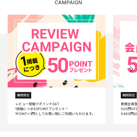
CAMPAIGN
期間限定
期間限定
レビュー投稿でポイントGET
新規会員
1投稿につき50POINTプレゼント！
500円O