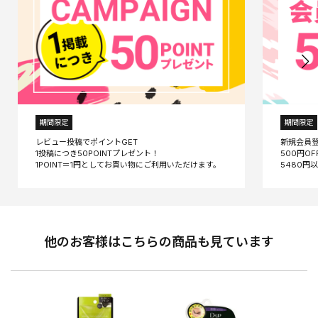
期間限定
期間限定
レビュー投稿でポイントGET
新規会員
1投稿につき50POINTプレゼント！
500円O
他のお客様はこちらの商品も見ています