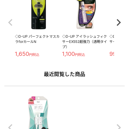
◇D-UP パーフェクトマスカ
◇D-UP アイラッシュフィク
◇D-UP 
ラforカールN
サーEX552超強力（透明タイ
サーEX50
プ）
1,650
1,100
990
最近閲覧した商品