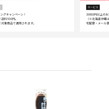
定
サービス
ニングキャンペーン！
3980円以上の
 送料100円。
（※北海道沖縄は