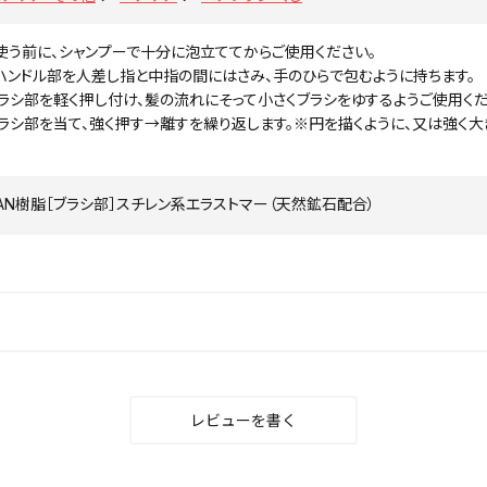
使う前に、シャンプーで十分に泡立ててからご使用ください。
ハンドル部を人差し指と中指の間にはさみ、手のひらで包むように持ちます。
ラシ部を軽く押し付け、髪の流れにそって小さくブラシをゆするようご使用くだ
ラシ部を当て、強く押す→離すを繰り返します。※円を描くように、又は強く
SAN樹脂［ブラシ部］スチレン系エラストマー（天然鉱石配合）
レビューを書く