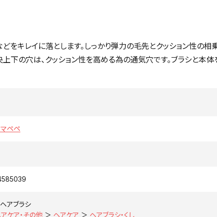
どをキレイに落とします。しっかり弾力の毛先とクッション性の相乗
央上下の穴は、クッション性を高める為の通気穴です。ブラシと本体
E マペペ
4585039
ヘアブラシ
ヘアケア・その他
＞
ヘアケア
＞
ヘアブラシ・くし