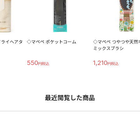
ドライヘアタ
◇マペペ ポケットコーム
◇マペペ つやつや天然
ミックスブラシ
550
1,210
最近閲覧した商品