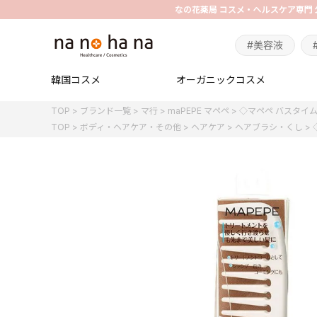
#美容液
韓国コスメ
オーガニックコスメ
TOP
ブランド一覧
マ行
maPEPE マペペ
◇マペペ バスタイ
TOP
ボディ・ヘアケア・その他
ヘアケア
ヘアブラシ・くし