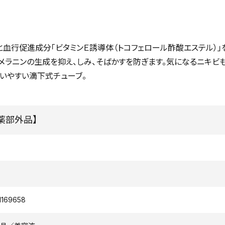
と血行促進成分「ビタミンＥ誘導体（トコフェロール酢酸エステル）
メラニンの生成を抑え、しみ、そばかすを防ぎます。気になるニキビ
使いやすい滴下式チューブ。
医薬部外品】
1169658