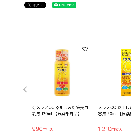
◇メラノCC 薬用しみ対策美白
メラノCC 薬用
乳液 120ml 【医薬部外品】
容液 20ml 【医
990
1,210