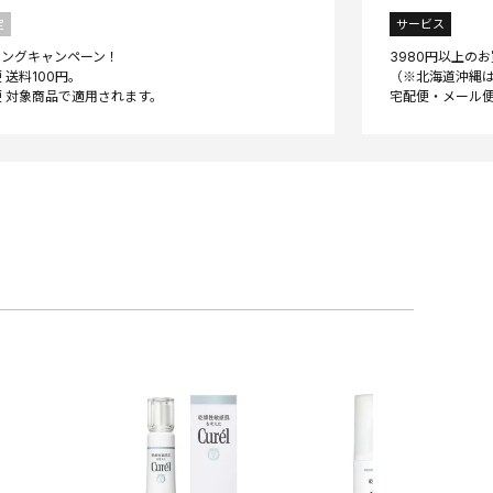
定
サービス
ニングキャンペーン！
3980円以上の
 送料100円。
（※北海道沖縄は