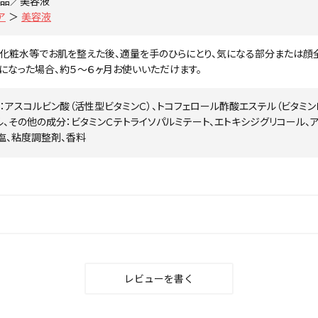
品／美容液
ア
＞
美容液
化粧水等でお肌を整えた後、適量を手のひらにとり、気になる部分または顔全
になった場合、約５～６ヶ月お使いいただけます。
：アスコルビン酸（活性型ビタミンＣ）、トコフェロール酢酸エステル（ビタミン
ル、その他の成分：ビタミンＣテトライソパルミテート、エトキシジグリコール、
塩、粘度調整剤、香料
レビューを書く