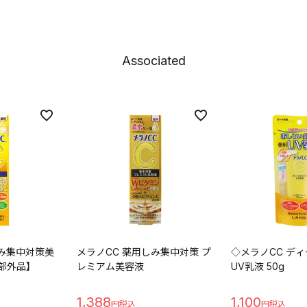
Associated
しみ集中対策美
メラノCC 薬用しみ集中対策 プ
◇メラノCC デ
薬部外品】
レミアム美容液
UV乳液 50g
1,388
1,100