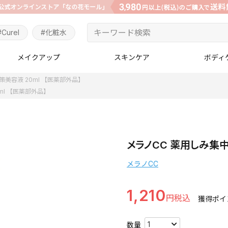
#Curel
#化粧水
メイクアップ
スキンケア
ボディ
策美容液 20ml 【医薬部外品】
ml 【医薬部外品】
メラノCC 薬用しみ集中
メラノCC
1,210
獲得ポイ