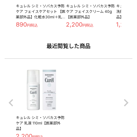
キュレル シミ・ソバカス予防
キュレル シミ・ソバカス予防
キュレル 皮
ケア フェイスケアセット 【医
ケア フェイスクリーム 40g
洗顔料 本体 
薬部外品】化粧水30ml＋乳液
【医薬部外品】
品】
30ml
890
2,200
1,280
最近閲覧した商品
キュレル シミ・ソバカス予防
ケア 乳液 110ml【医薬部外
品】
2,200