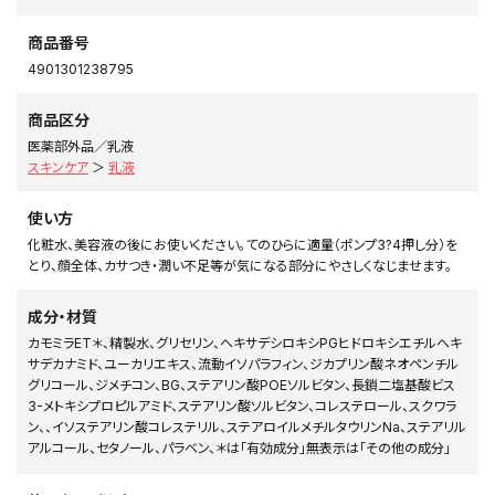
商品番号
4901301238795
商品区分
医薬部外品／乳液
スキンケア
＞
乳液
使い方
化粧水、美容液の後にお使いください。てのひらに適量（ポンプ3?4押し分）を
とり、顔全体、カサつき・潤い不足等が気になる部分にやさしくなじませます。
成分・材質
カモミラET＊、精製水、グリセリン、ヘキサデシロキシPGヒドロキシエチルヘキ
サデカナミド、ユーカリエキス、流動イソパラフィン、ジカプリン酸ネオペンチル
グリコール、ジメチコン、BG、ステアリン酸POEソルビタン、長鎖二塩基酸ビス
3-メトキシプロピルアミド、ステアリン酸ソルビタン、コレステロール、スクワラ
ン、、イソステアリン酸コレステリル、ステアロイルメチルタウリンNa、ステアリル
アルコール、セタノール、パラベン、＊は「有効成分」無表示は「その他の成分」