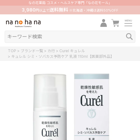
なの花薬局 コスメ・ヘルスケア専門「なの花モール」
3,980
送料無料
円以上で
※北海道・沖縄は送料50%OFF
TOP
ブランド一覧
カ行
Curel キュレル
キュレル シミ・ソバカス予防ケア 乳液 110ml【医薬部外品】