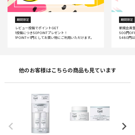
期間限定
期間限定
レビュー投稿でポイントGET
新規会員
1投稿につき50POINTプレゼント！
500円O
他のお客様はこちらの商品も見ています