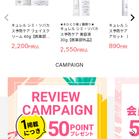
★おひとり様１個限り★
キュレル シミ・ソバカ
キュレル シミ・
キュレル シミ・ソバカ
ス予防ケア フェイスク
ス予防ケア フェ
ス予防ケア 美容液
リーム 40g【医薬部外
アセット 【医薬
30g【医薬部外品】
品】
品】化粧水30ml
2,200
890
30ml
2,550
CAMPAIGN