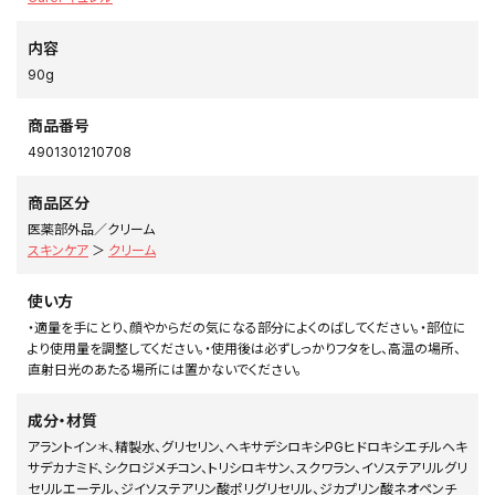
内容
90g
商品番号
4901301210708
商品区分
医薬部外品／クリーム
スキンケア
＞
クリーム
使い方
・適量を手にとり、顔やからだの気になる部分によくのばしてください。・部位に
より使用量を調整してください。・使用後は必ずしっかりフタをし、高温の場所、
直射日光のあたる場所には置かないでください。
成分・材質
アラントイン＊、精製水、グリセリン、ヘキサデシロキシPGヒドロキシエチルヘキ
サデカナミド、シクロジメチコン、トリシロキサン、スクワラン、イソステアリルグリ
セリルエーテル、ジイソステアリン酸ポリグリセリル、ジカプリン酸ネオペンチ