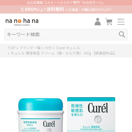
なの花薬局 コスメ・ヘルスケア専門「なの花モール」
3,980
送料無料
円以上で
※北海道・沖縄は送料50%OFF
TOP
ブランド一覧
カ行
Curel キュレル
キュレル 潤浸保湿 クリーム（顔・からだ用） 90g 【医薬部外品】