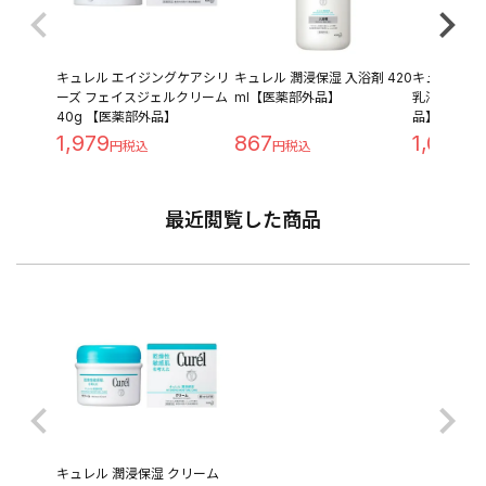
キュレル エイジングケアシリ
キュレル 潤浸保湿 入浴剤 420
キュレル 潤
ーズ フェイスジェルクリーム
ml【医薬部外品】
乳液タイプ 
40g 【医薬部外品】
品】
1,979
867
1,096
最近閲覧した商品
キュレル 潤浸保湿 クリーム