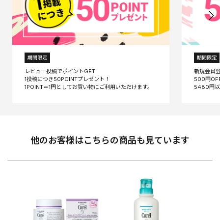
期間限定
期間限定
レビュー投稿でポイントGET
新規会員
1投稿につき50POINTプレゼント！
500円O
他のお客様はこちらの商品も見ています