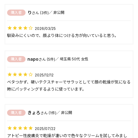
り
購入者
非公開
3
2026/03/25
馴染みにくいので、顔より体につける方が向いていると思う。
napo
購入者
埼玉県
50代
女性
5
2025/12/12
ベタつかず、硬いテクスチャーでサラッとしてて顔の乾燥が気になる
時にパッティングするように使っています。
きょろ
購入者
非公開
1
2025/07/22
アトピー性皮膚炎で乾燥が凄いので色々なクリームを試してみまし