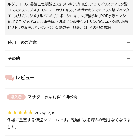
ルグリコール、長鎖二塩基酸ビス3-メトキシプロピルアミド、イソステアリン酸
コレステリル、ジメチコン、ユーカリエキス、ヘキサオキシステアリン酸ジペンタ
エリスリチル、ジメチルパルミチルポリシロキサン、硫酸Mg、POE水添ヒマシ
油、POE・ジメチコン共重合体、パルミチン酸デキストリン、BG、コハク酸、水酸
化ナトリウム液、パラベン＊は「有効成分」 無表示は「その他の成分」
使用上のご注意
その他
マサタニ
購入者
非公開
3
2026/07/19
冬場に重宝する保湿クリームです。乾燥による痒みが起きなくなりま
した。