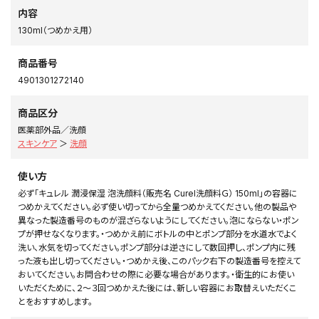
内容
130ml（つめかえ用）
商品番号
4901301272140
商品区分
医薬部外品／洗顔
スキンケア
＞
洗顔
使い方
必ず「キュレル 潤浸保湿 泡洗顔料（販売名 Curel洗顔料Ｇ） 150ml」の容器に
つめかえてください。必ず使い切ってから全量つめかえてください。他の製品や
異なった製造番号のものが混ざらないようにしてください。泡にならない・ポン
プが押せなくなります。・つめかえ前にボトルの中とポンプ部分を水道水でよく
洗い、水気を切ってください。ポンプ部分は逆さにして数回押し、ポンプ内に残
った液も出し切ってください。・つめかえ後、このパック右下の製造番号を控えて
おいてください。お問合わせの際に必要な場合があります。・衛生的にお使い
いただくために、２～３回つめかえた後には、新しい容器にお取替えいただくこ
とをおすすめします。