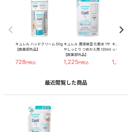
キュレル ハンドクリーム 50g
キュレル 潤浸保湿 化粧水 1や
キュレル 
【医薬部外品】
やしっとり つめかえ用 130ml
ック 200g
【医薬部外品】
728
1,225
1,213
最近閲覧した商品