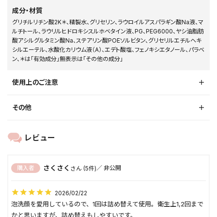
成分・材質
グリチルリチン酸2K＊、精製水、グリセリン、ラウロイルアスパラギン酸Na液、マ
ルチトール、ラウリルヒドロキシスルホベタイン液、PG、PEG6000、ヤシ油脂肪
酸アシルグルタミン酸Na、ステアリン酸POEソルビタン、グリセリルエチルヘキ
シルエーテル、水酸化カリウム液（A）、エデト酸塩、フェノキシエタノール、パラベ
ン、＊は「有効成分」無表示は「その他の成分」
使用上のご注意
その他
さくさく
購入者
非公開
5
2026/02/22
泡洗顔を愛用しているので、1回は詰め替えて使用。衛生上1,2回まで
かと思いますが、詰め替えもしやすいです。