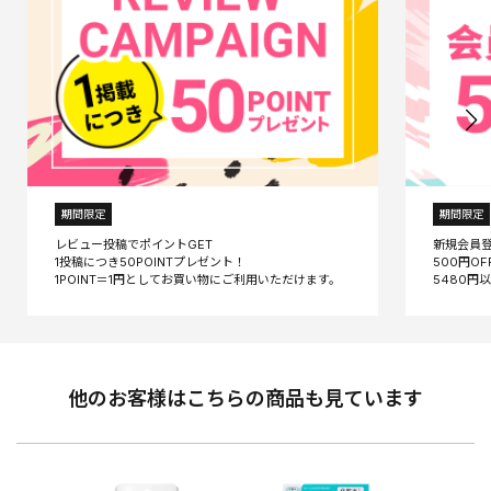
期間限定
期間限定
レビュー投稿でポイントGET
新規会員
1投稿につき50POINTプレゼント！
500円O
他のお客様はこちらの商品も見ています