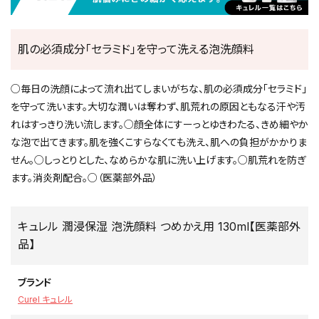
肌の必須成分「セラミド」を守って洗える泡洗顔料
○毎日の洗顔によって流れ出てしまいがちな、肌の必須成分「セラミド」
を守って洗います。大切な潤いは奪わず、肌荒れの原因ともなる汗や汚
れはすっきり洗い流します。○顔全体にすーっとゆきわたる、きめ細やか
な泡で出てきます。肌を強くこすらなくても洗え、肌への負担がかかりま
せん。○しっとりとした、なめらかな肌に洗い上げます。○肌荒れを防ぎ
ます。消炎剤配合。○（医薬部外品）
キュレル 潤浸保湿 泡洗顔料 つめかえ用 130ml【医薬部外
品】
ブランド
Curel キュレル