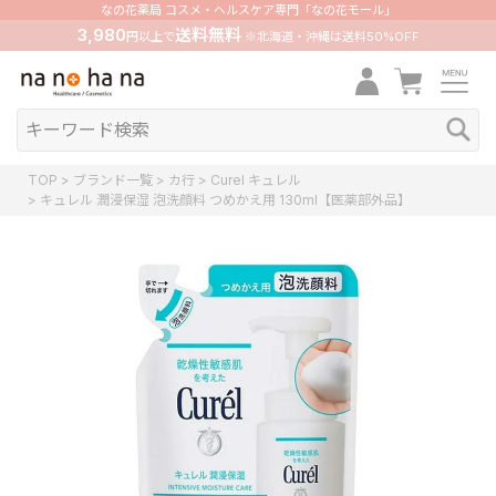
なの花薬局 コスメ・ヘルスケア専門「なの花モール」
3,980
送料無料
円以上で
※北海道・沖縄は送料50%OFF
TOP
ブランド一覧
カ行
Curel キュレル
キュレル 潤浸保湿 泡洗顔料 つめかえ用 130ml【医薬部外品】