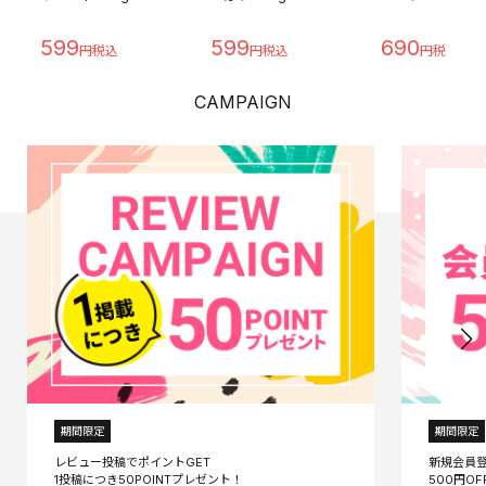
599
599
690
CAMPAIGN
期間限定
期間限定
レビュー投稿でポイントGET
新規会員
1投稿につき50POINTプレゼント！
500円O