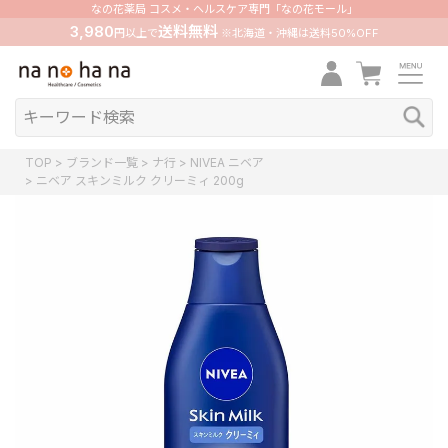
なの花薬局 コスメ・ヘルスケア専門「なの花モール」
3,980
送料無料
円以上で
※北海道・沖縄は送料50%OFF
TOP
ブランド一覧
ナ行
NIVEA ニベア
ニベア スキンミルク クリーミィ 200g