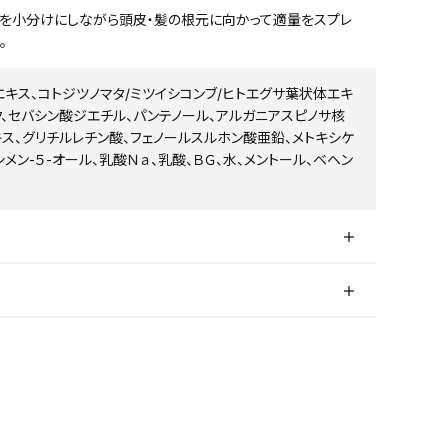
、髪を小分けにしながら頭皮・髪の根元に向かって適量をスプレ
。
タエキス、コトジツノマタ/ミツイシコンブ/ヒトエグサ葉状体エキ
ク、セバシン酸ジエチル、パンテノール、アルガニアスピノサ核
ス、グリチルレチン酸、フェノールスルホン酸亜鉛、メトキシケ
メン-５-オール、乳酸Ｎａ、乳酸、ＢＧ、水、メントール、ベヘン