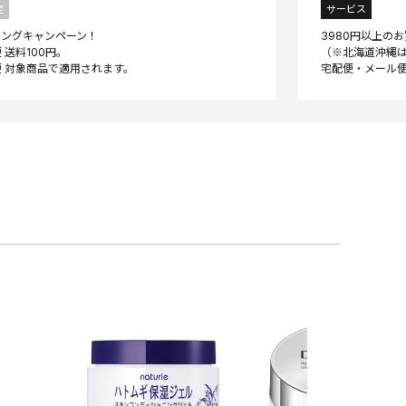
定
サービス
ニングキャンペーン！
3980円以上の
 送料100円。
（※北海道沖縄は