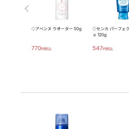
◇アベンヌ ウオーター 50g
◇センカ パーフェ
ａ 120g
770
547