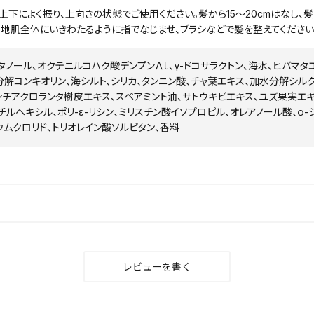
上下によく振り、上向きの状態でご使用ください。髪から15～20cmはなし
。地肌全体にいきわたるように指でなじませ、ブラシなどで髪を整えてください
エタノール、オクテニルコハク酸デンプンＡｌ、γ-ドコサラクトン、海水、ヒバマ
分解コンキオリン、海シルト、シリカ、タンニン酸、チャ葉エキス、加水分解シル
ンチアクロランタ樹皮エキス、スペアミント油、サトウキビエキス、ユズ果実エキ
チルヘキシル、ポリ-ε-リシン、ミリスチン酸イソプロピル、オレアノール酸、ｏ-シ
ウムクロリド、トリオレイン酸ソルビタン、香料
レビューを書く