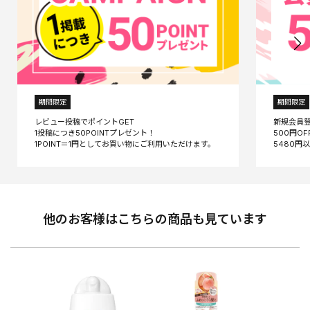
期間限定
期間限定
レビュー投稿でポイントGET
新規会員
1投稿につき50POINTプレゼント！
500円O
他のお客様はこちらの商品も見ています