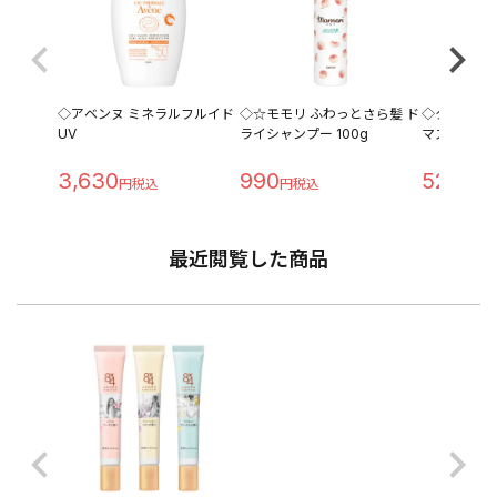
◇アベンヌ ミネラルフルイド
◇☆モモリ ふわっとさら髪 ド
◇クリアタ
UV
ライシャンプー 100g
マスク
3,630
990
520
最近閲覧した商品