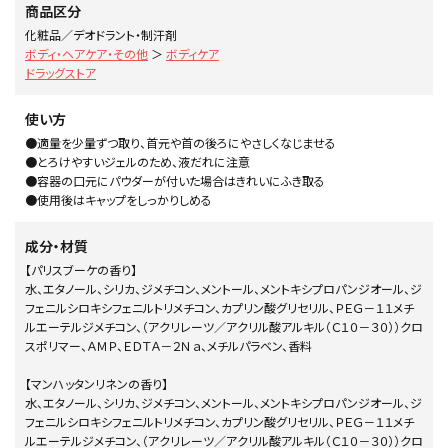
商品区分
化粧品／デオドラント・制汗剤
ボディ・ヘアケア・その他
＞
ボディケア
ドラッグストア
使い方
●適量を少量ずつ取り、首元や首の後ろにやさしくなじませる
●とろけやすいジェルのため、液だれに注意
●容器の口元にパウダーが付いた場合はきれいにふき取る
●使用後はキャップをしっかりしめる
成分・材質
【パリスブーケの香り】
水、エタノール、シリカ、ジメチコン、メントール、メントキシプロパンジオール、ジ
フェニルシロキシフェニルトリメチコン、カプリン酸グリセリル、ＰＥＧ－１１メチ
ルエーテルジメチコン、（アクリレーツ／アクリル酸アルキル（Ｃ１０－３０））クロ
スポリマー、ＡＭＰ、ＥＤＴＡ－２Ｎａ、メチルパラベン、香料
【マンハッタンリネンの香り】
水、エタノール、シリカ、ジメチコン、メントール、メントキシプロパンジオール、ジ
フェニルシロキシフェニルトリメチコン、カプリン酸グリセリル、ＰＥＧ－１１メチ
ルエーテルジメチコン、（アクリレーツ／アクリル酸アルキル（Ｃ１０－３０））クロ