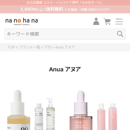
なの花薬局 コスメ・ヘルスケア専門「なの花モール」
3,980
送料無料
円以上で
※北海道・沖縄は送料50%OFF
TOP
ブランド一覧
ア行
Anua アヌア
Anua アヌア