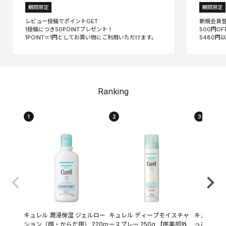
期間限定
期間限定
レビュー投稿でポイントGET
新規会員
1投稿につき50POINTプレゼント！
500円O
Ranking
1
2
3
キュレル 潤浸保湿 ジェルロー
キュレル ディープモイスチャ
キュレル 潤
ション（顔・からだ用） 220m
ースプレー 250g 【医薬部外
っとり つめ