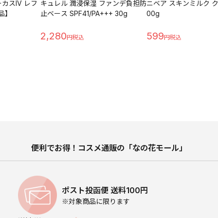
カスIV レフ
キュレル 潤浸保湿 ファンデ負担防
ニベア スキンミルク ク
外品】
止ベース SPF41/PA+++ 30g
00g
2,280
599
便利でお得！コスメ通販の「なの花モール」
ポスト投函便 送料100円
※対象商品に限ります