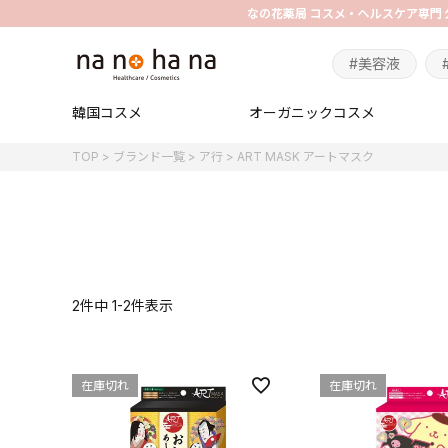
#美容液
韓国コスメ
オーガニックコスメ
TOP
ブランド一覧
ア行
ART MASK アートマスク
2
件中
1
-
2
件表示
在庫切れ
在庫切れ