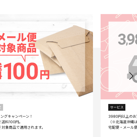
定
サービス
ニングキャンペーン！
3980円以上の
 送料100円。
（※北海道沖縄は