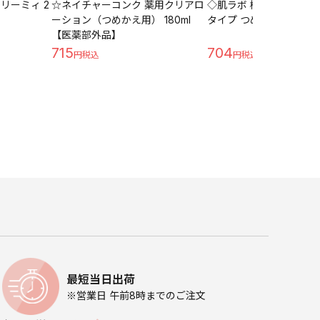
リーミィ 2
☆ネイチャーコンク 薬用クリアロ
◇肌ラボ 極潤ヒアルロン
ーション（つめかえ用） 180ml
タイプ つめかえ用 170ml
【医薬部外品】
715
704
最短当日出荷
※営業日 午前8時までのご注文