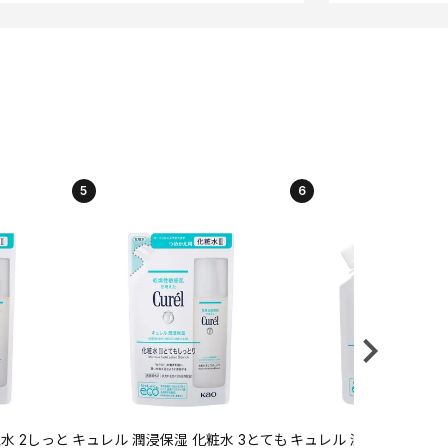
5
6
水 2しっと
キュレル 潤浸保湿 化粧水 3とても
キュレル 潤浸保湿 乳液