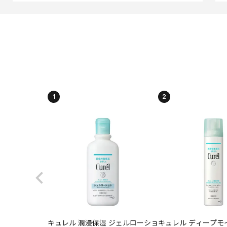
1
2
キュレル 潤浸保湿 ジェルローショ
キュレル ディープモ