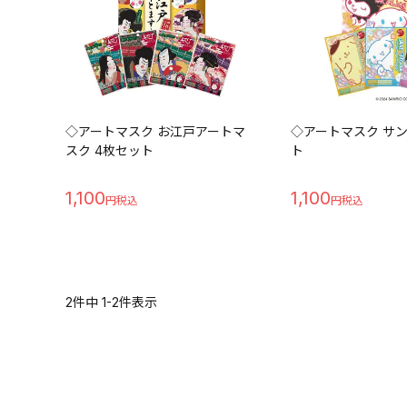
◇アートマスク お江戸アートマ
◇アートマスク サ
スク 4枚セット
ト
1,100
1,100
2
件中
1
-
2
件表示