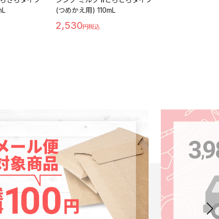
mL
(つめかえ用) 110mL
イプ(つめかえ用) 
2,530
2,420