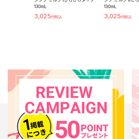
130mL
130mL
3,025
3,025