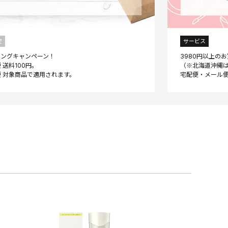
定
サービス
ニングキャンペーン！
3980円以上の
 送料100円。
（※北海道沖縄は