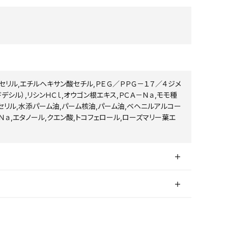
グリセリル,エチルヘキサン酸セチル,ＰＥＧ／ＰＰＧ－１７／４ジメ
シル）,リシンＨＣｌ,オウゴン根エキス,ＰＣＡ－Ｎａ,モモ種
セリル,水添パーム油,パーム核油,パーム油,ベヘニルアルコー
Ｎａ,エタノール,クエン酸,トコフェロール,ローズマリー葉エ