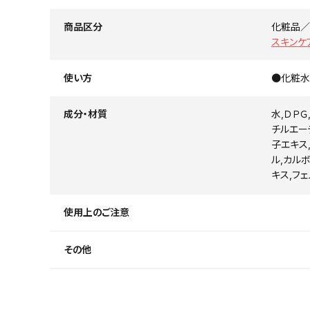
商品区分
化粧品／
スキンケ
使い方
●化粧水
成分・材質
水,ＤＰ
チルエー
子エキス
ル,カル
キス,フ
使用上のご注意
その他