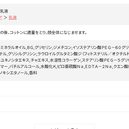
乳液
ア
＞
乳液
の後、コットンに適量をとり、顔全体になじませます。
Ｇ,ミネラルオイル,ＢＧ,グリセリン,ジメチコン,イソステアリン酸ＰＥＧ－６０
テル,グリシルグリシン,ラウロイルグルタミン酸ジ（フィトステリル／オクチルドデ
,ユキノシタエキス,チャエキス,水溶性コラーゲン,ステアリン酸ＰＥＧ－５グリ
ボマー,バチルアルコール,水酸化Ｋ,ピロ亜硫酸Ｎａ,ＥＤＴＡ－２Ｎａ,クエン酸
ェノキシエタノール,香料