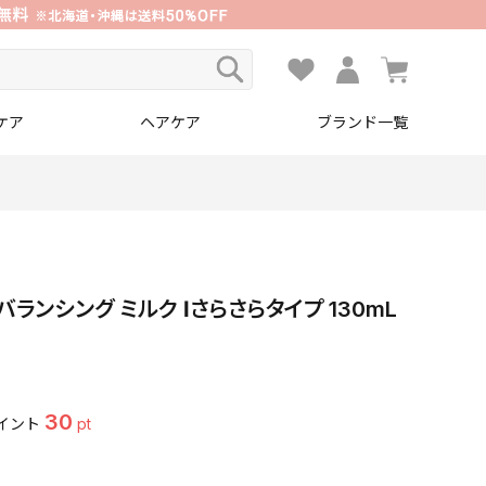
ケア
ヘアケア
ブランド一覧
ランシング ミルク Ⅰさらさらタイプ 130mL
30
イント
pt