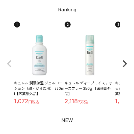
Ranking
1
2
3
キュレル 潤浸保湿 ジェルロー
キュレル ディープモイスチャ
キュレル 潤
ション（顔・からだ用） 220m
ースプレー 250g 【医薬部外
っとり つめ
l【医薬部外品】
品】
薬部外品】
1,072
2,118
1,209
NEW