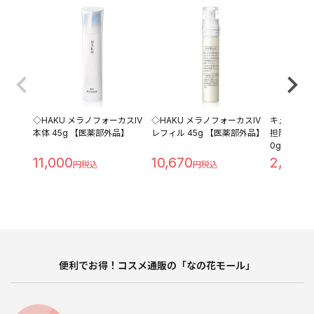
◇HAKU メラノフォーカスIV
◇HAKU メラノフォーカスIV
キュレル 
本体 45g 【医薬部外品】
レフィル 45g 【医薬部外品】
担防止ベース 
0g
11,000
10,670
2,280
便利でお得！コスメ通販の「なの花モール」