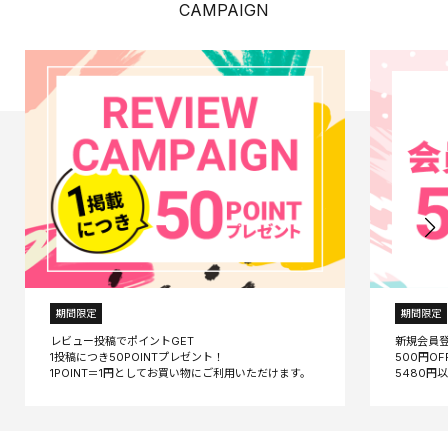
CAMPAIGN
期間限定
期間限定
レビュー投稿でポイントGET
新規会員
1投稿につき50POINTプレゼント！
500円O