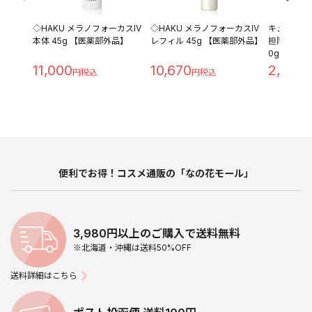
◇HAKU メラノフォーカスIV
◇HAKU メラノフォーカスIV
キュレル 
本体 45g 【医薬部外品】
レフィル 45g 【医薬部外品】
担防止ベース 
0g
11,000
10,670
2,280
便利でお得！コスメ通販の「なの花モール」
3,980円以上のご購入で送料無料
※北海道・沖縄は送料50%OFF
送料詳細はこちら