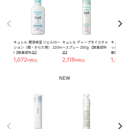
キュレル 潤浸保湿 ジェルロー
キュレル ディープモイスチャ
キュレル 潤
ション（顔・からだ用） 220m
ースプレー 250g 【医薬部外
っとり つめ
l【医薬部外品】
品】
薬部外品】
1,072
2,118
1,209
NEW