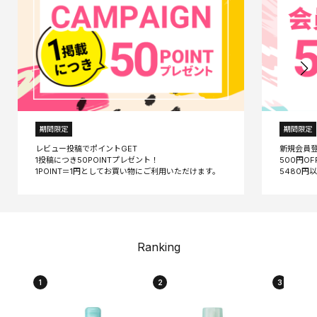
期間限定
期間限定
レビュー投稿でポイントGET
新規会員
1投稿につき50POINTプレゼント！
500円O
Ranking
1
2
3