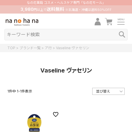
なの花薬局 コスメ・ヘルスケア専門「なの花モール」
3,980
送料無料
円以上で
※北海道・沖縄は送料50%OFF
TOP
ブランド一覧
ア行
Vaseline ヴァセリン
Vaseline ヴァセリン
1
件中
1
-
1
件表示