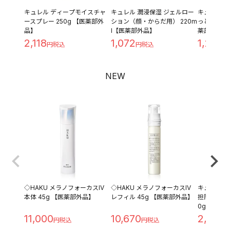
キュレル ディープモイスチャ
キュレル 潤浸保湿 ジェルロー
キュレル 潤
ースプレー 250g 【医薬部外
ション（顔・からだ用） 220m
っとり つめ
品】
l【医薬部外品】
薬部外品】
2,118
1,072
1,209
NEW
◇HAKU メラノフォーカスIV
◇HAKU メラノフォーカスIV
キュレル 
本体 45g 【医薬部外品】
レフィル 45g 【医薬部外品】
担防止ベース 
0g
11,000
10,670
2,280