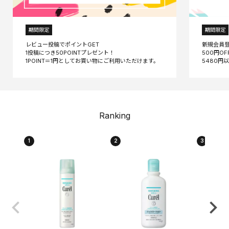
期間限定
期間限定
レビュー投稿でポイントGET
新規会員
1投稿につき50POINTプレゼント！
500円O
Ranking
1
2
3