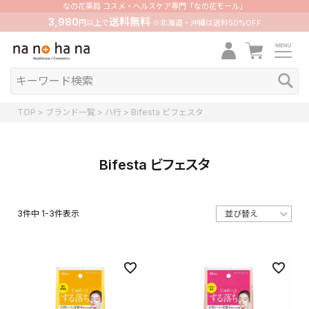
なの花薬局 コスメ・ヘルスケア専門「なの花モール」
3,980
送料無料
円以上で
※北海道・沖縄は送料50%OFF
TOP
ブランド一覧
ハ行
Bifesta ビフェスタ
Bifesta ビフェスタ
3
件中
1
-
3
件表示