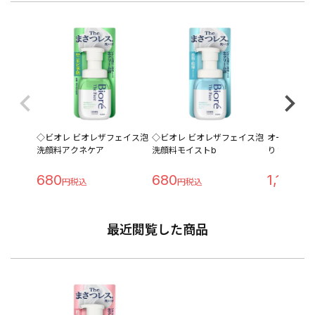
◇ビオレ ビオレザフェイス泡
◇ビオレ ビオレザフェイス泡
オードムー
洗顔料アクネケア
洗顔料モイストb
り 150ml
680
680
1,144
最近閲覧した商品