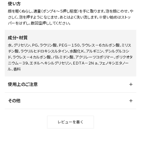
使い方
顔を軽くぬらし、適量（ポンプ４～５押し程度）を手に取ります。泡を顔にのせ、や
さしく、泡を押すようになじませ、あとはよく洗い流します。※使い始めはストッ
パーをはずし、数回空押ししてください。
成分・材質
水、グリセリン、ＰＧ、ラウリン酸、ＰＥＧ－１５０、ラウレス－６カルボン酸、ミリス
チン酸、ラウリルヒドロキシスルタイン、水酸化Ｋ、アルギニン、デシルグルコシ
ド、ラウレス－４カルボン酸、パルミチン酸、アクリレーツコポリマー、ポリクオタ
ニウム－３９、エチルヘキシルグリセリン、ＥＤＴＡ－２Ｎａ、フェノキシエタノー
ル、香料
使用上のご注意
その他
レビューを書く