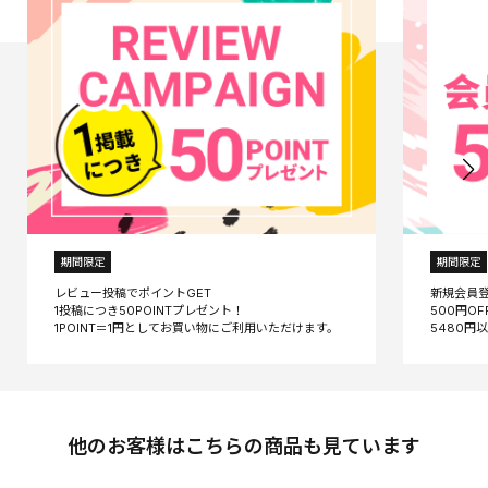
期間限定
期間限定
レビュー投稿でポイントGET
新規会員
1投稿につき50POINTプレゼント！
500円O
他のお客様はこちらの商品も見ています