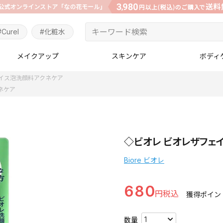
#Curel
#化粧水
メイクアップ
スキンケア
ボディ
イス泡洗顔料アクネケア
ネケア
◇ビオレ ビオレザフェ
Biore ビオレ
680
獲得ポイン