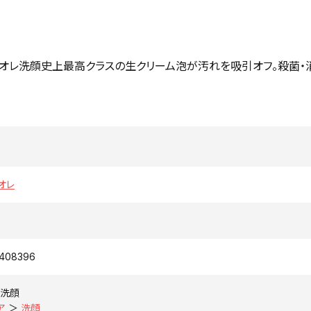
オレ洗顔史上最高クラスの生クリーム泡が汚れを吸引オフ。殺菌・
ビオレ
1408396
洗顔
ア
＞
洗顔