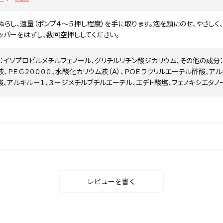
ぬらし、適量（ポンプ４～５押し程度）を手に取ります。泡を顔にのせ、やさしく
ッパーをはずし、数回空押ししてください。
：イソプロピルメチルフェノール、グリチルリチン酸ジカリウム、その他の成分：
液、ＰＥＧ２００００、水酸化カリウム液（Ａ）、ＰＯＥラウリルエーテル酢酸、ア
酸、アルキル－１、３－ジメチルブチルエーテル、エデト酸塩、フェノキシエタノ
レビューを書く