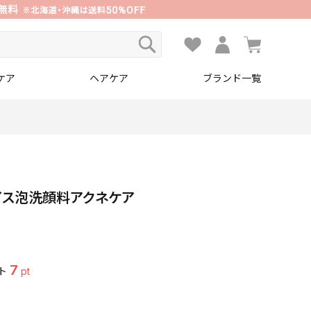
ケア
ヘアケア
ブランド一覧
イス泡洗顔料アクネケア
7
ト
pt