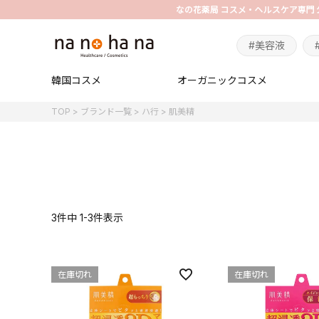
#美容液
韓国コスメ
オーガニックコスメ
TOP
ブランド一覧
ハ行
肌美精
3
件中
1
-
3
件表示
在庫切れ
在庫切れ