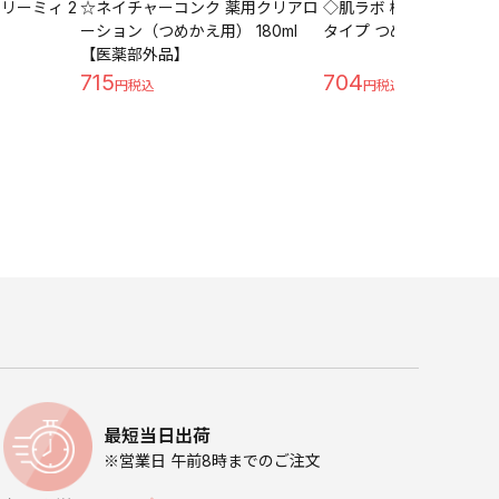
リーミィ 2
☆ネイチャーコンク 薬用クリアロ
◇肌ラボ 極潤ヒアルロン
ーション（つめかえ用） 180ml
タイプ つめかえ用 170ml
【医薬部外品】
715
704
最短当日出荷
※営業日 午前8時までのご注文