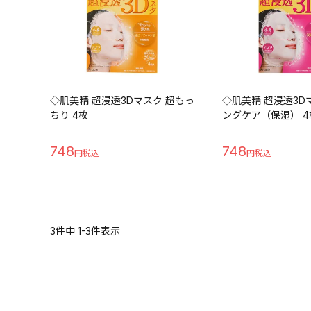
◇肌美精 超浸透3Dマスク 超もっ
◇肌美精 超浸透3D
ちり 4枚
ングケア（保湿） 4
748
748
3
件中
1
-
3
件表示