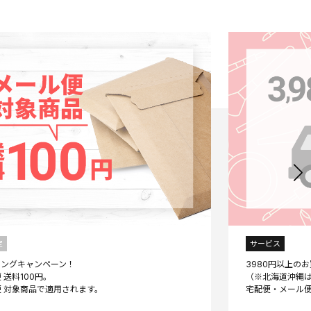
定
サービス
ニングキャンペーン！
3980円以上の
 送料100円。
（※北海道沖縄は