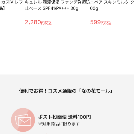
カスIV レフ
キュレル 潤浸保湿 ファンデ負担防
ニベア スキンミルク ク
外品】
止ベース SPF41/PA+++ 30g
00g
2,280
599
便利でお得！コスメ通販の「なの花モール」
ポスト投函便 送料100円
※対象商品に限ります