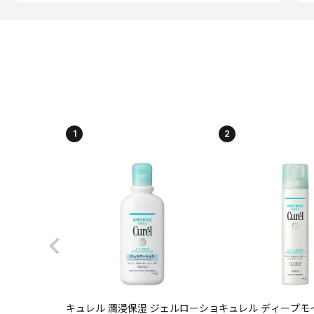
1
2
キュレル 潤浸保湿 ジェルローショ
キュレル ディープモ