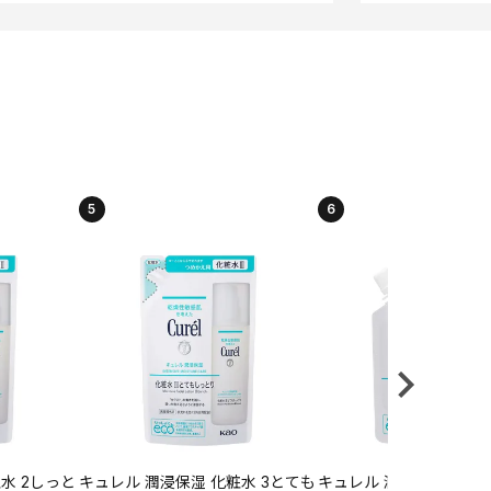
5
6
水 2しっと
キュレル 潤浸保湿 化粧水 3とても
キュレル 潤浸保湿 乳液