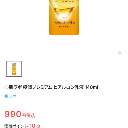
◇肌ラボ 極潤プレミアム ヒアルロン乳液 140ml
肌ラボ
990
10
獲得ポイント
pt