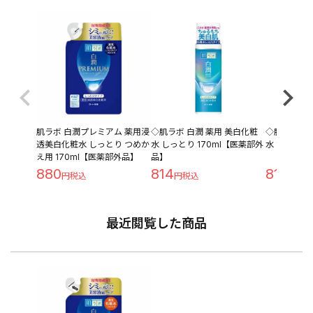
肌ラボ 白潤プレミアム 薬用浸
◇肌ラボ 白潤 薬用 美白化粧
◇肌ラボ 白
透美白化粧水 しっとり つめか
水 しっとり 170ml【医薬部外
水 170ml
え用 170ml【医薬部外品】
品】
880
814
814
最近閲覧した商品