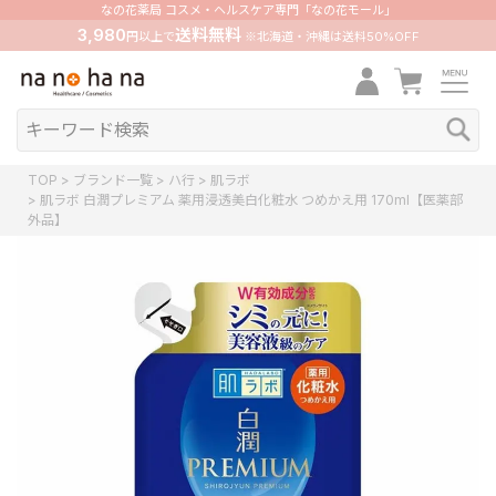
なの花薬局 コスメ・ヘルスケア専門「なの花モール」
3,980
送料無料
円以上で
※北海道・沖縄は送料50%OFF
TOP
ブランド一覧
ハ行
肌ラボ
肌ラボ 白潤プレミアム 薬用浸透美白化粧水 つめかえ用 170ml【医薬部
外品】