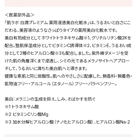
＜医薬部外品＞
「肌ラボ 白潤プレミアム 薬用浸透美白化粧水」は、うるおいと白さにこ
だわる、美容液のようなさっぱりタイプの薬用美白化粧水です。
美白有効成分としてホワイトトラネキサム酸※1、グリチルリチン酸2Kを
配合。整肌保湿成分としてビタミンC誘導体※2、ビタミンE、うるおい成
分として2種のヒアルロン酸※3も配合しました。紫外線ダメージを受
けた肌の角層深くまで浸透し、シミの元であるメラノサイトへアプロー
チして、うるおいに満ちた美白肌へと導きます。
健康な素肌と同じ弱酸性。肌へのやさしさに配慮した、無香料・無着色・
鉱物油フリー・アルコール（エタノール）フリー・パラベンフリー。
美白：メラニンの生成を抑え、しみ、そばかすを防ぐ
※1 トラネキサム酸
※2 ビタミンCリン酸Mg
※3 加水分解ヒアルロン酸（ナノ化ヒアルロン酸）、ヒアルロン酸Na-2