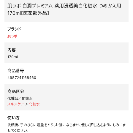
肌ラボ 白潤プレミアム 薬用浸透美白化粧水 つめかえ用
170ml【医薬部外品】
ブランド
肌ラボ
内容
170ml
商品番号
4987241168460
商品区分
化粧品／化粧水
スキンケア
＞
化粧水
使い方
洗顔後、手のひらに適量をとり、お肌になじませ、優しく押し込むようにしみこま
せてください。