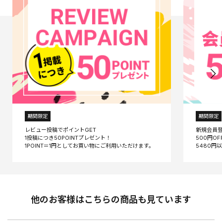
期間限定
期間限定
レビュー投稿でポイントGET
新規会員
1投稿につき50POINTプレゼント！
500円O
他のお客様はこちらの商品も見ています