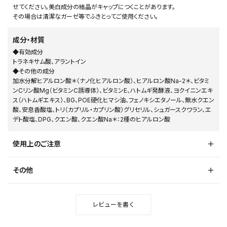
せてください。美白成分の結晶がキャップにつくことがあります。
その場合は清潔なガーゼ等でふきとってご使用ください。
成分・材質
◆有効成分
トラネキサム酸、アラントイン
◆その他の成分
加水分解ヒアルロン酸＊（ナノ化ヒアルロン酸）、ヒアルロン酸Na-2＊、ビタミ
ンCリン酸Mg（ビタミンC誘導体）、ビタミンE、ハトムギ発酵液、ヨクイニンエキ
ス（ハトムギエキス）、BG、POE硬化ヒマシ油、フェノキシエタノール、無水クエン
酸、安息香酸塩、トリ（カプリル・カプリン酸）グリセリル、シュガースクワラン、エ
デト酸塩、DPG、クエン酸、クエン酸Na＊：2種のヒアルロン酸
使用上のご注意
その他
レビューを書く