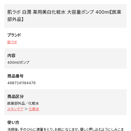
肌ラボ 白潤 薬用美白化粧水 大容量ポンプ 400ml【医薬
部外品】
ブランド
肌ラボ
内容
400ml/ポンプ
商品番号
4987241194476
商品区分
医薬部外品／化粧水
スキンケア
＞
化粧水
使い方
洗顔後、手のひらに適量をとり、お肌になじませ、優しく押し込むようにしみこま