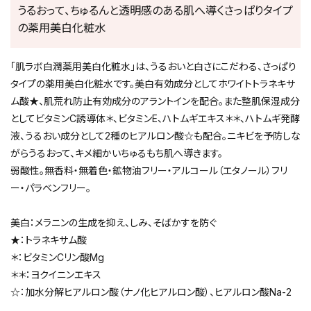
うるおって、ちゅるんと透明感のある肌へ導くさっぱりタイプ
の薬用美白化粧水
「肌ラボ白潤薬用美白化粧水」は、うるおいと白さにこだわる、さっぱり
タイプの薬用美白化粧水です。美白有効成分としてホワイトトラネキサ
ム酸★、肌荒れ防止有効成分のアラントインを配合。また整肌保湿成分
としてビタミンC誘導体＊、ビタミンE、ハトムギエキス＊＊、ハトムギ発酵
液、うるおい成分として2種のヒアルロン酸☆も配合。ニキビを予防しな
がらうるおって、キメ細かいちゅるもち肌へ導きます。
弱酸性。無香料・無着色・鉱物油フリー・アルコール（エタノール）フリ
ー・パラベンフリー。
美白：メラニンの生成を抑え、しみ、そばかすを防ぐ
★：トラネキサム酸
＊：ビタミンCリン酸Mg
＊＊：ヨクイニンエキス
☆：加水分解ヒアルロン酸（ナノ化ヒアルロン酸）、ヒアルロン酸Na-2