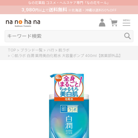
なの花薬局 コスメ・ヘルスケア専門「なの花モール」
3,980
送料無料
円以上で
※北海道・沖縄は送料50%OFF
TOP
ブランド一覧
ハ行
肌ラボ
◇肌ラボ 白潤 薬用美白化粧水 大容量ポンプ 400ml【医薬部外品】