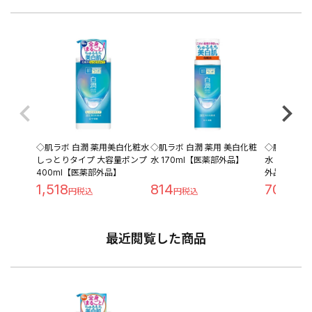
◇肌ラボ 白潤 薬用美白化粧水
◇肌ラボ 白潤 薬用 美白化粧
◇肌ラボ 白
しっとりタイプ 大容量ポンプ
水 170ml【医薬部外品】
水 つめかえ用
400ml【医薬部外品】
外品】
1,518
814
704
最近閲覧した商品