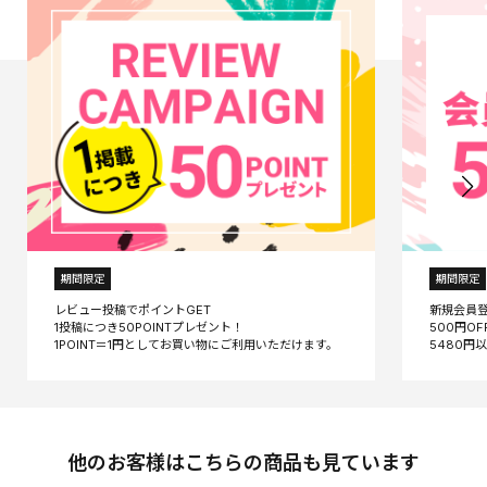
期間限定
期間限定
レビュー投稿でポイントGET
新規会員
1投稿につき50POINTプレゼント！
500円O
他のお客様はこちらの商品も見ています