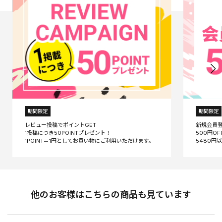
期間限定
期間限定
レビュー投稿でポイントGET
新規会員
1投稿につき50POINTプレゼント！
500円O
他のお客様はこちらの商品も見ています