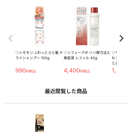
◇☆モモリ ふわっとさら髪 ド
◇ソフィーナiP ハリ弾力注入
◇サボリー
ライシャンプー 100g
美容液 レフィル 40g
N 30枚入 
と高保湿タ
990
4,400
1,540
最近閲覧した商品