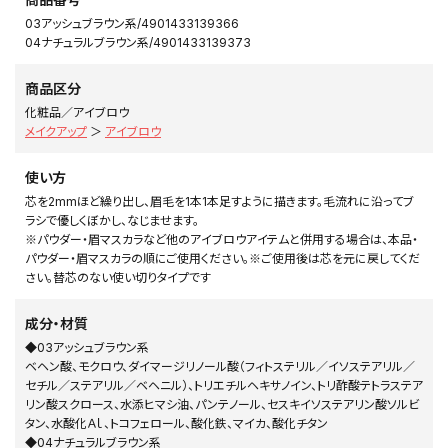
03アッシュブラウン系/4901433139366
04ナチュラルブラウン系/4901433139373
商品区分
化粧品／アイブロウ
メイクアップ
＞
アイブロウ
使い方
芯を2mmほど繰り出し、眉毛を1本1本足すように描きます。毛流れに沿ってブ
ラシで優しくぼかし、なじませます。
※パウダー・眉マスカラなど他のアイブロウアイテムと併用する場合は、本品・
パウダー・眉マスカラの順にご使用ください。※ご使用後は芯を元に戻してくだ
さい。替芯のない使い切りタイプです
成分・材質
◆03アッシュブラウン系
ベヘン酸、モクロウ、ダイマージリノール酸（フィトステリル／イソステアリル／
セチル／ステアリル／ベヘニル）、トリエチルヘキサノイン、トリ酢酸テトラステア
リン酸スクロース、水添ヒマシ油、パンテノール、セスキイソステアリン酸ソルビ
タン、水酸化Ａｌ、トコフェロール、酸化鉄、マイカ、酸化チタン
◆04ナチュラルブラウン系