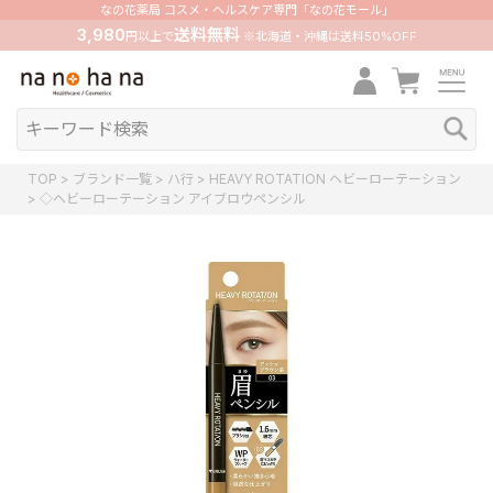
なの花薬局 コスメ・ヘルスケア専門「なの花モール」
3,980
送料無料
円以上で
※北海道・沖縄は送料50%OFF
TOP
ブランド一覧
ハ行
HEAVY ROTATION ヘビーローテーション
◇ヘビーローテーション アイブロウペンシル