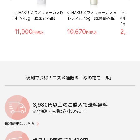
◇HAKU メラノフォーカスIV
◇HAKU メラノフォーカスIV
キュレル 
本体 45g 【医薬部外品】
レフィル 45g 【医薬部外品】
担防止ベース 
0g
11,000
10,670
2,280
便利でお得！コスメ通販の「なの花モール」
3,980円以上のご購入で送料無料
※北海道・沖縄は送料50%OFF
送料詳細はこちら