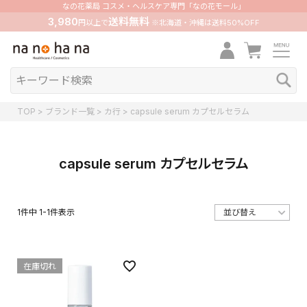
なの花薬局 コスメ・ヘルスケア専門「なの花モール」
3,980
送料無料
円以上で
※北海道・沖縄は送料50%OFF
TOP
ブランド一覧
カ行
capsule serum カプセルセラム
capsule serum カプセルセラム
1
件中
1
-
1
件表示
在庫切れ