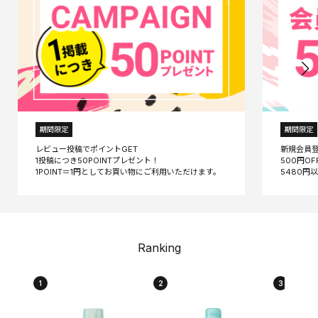
期間限定
期間限定
レビュー投稿でポイントGET
新規会員
1投稿につき50POINTプレゼント！
500円O
Ranking
1
2
3