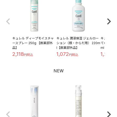
キュレル ディープモイスチャ
キュレル 潤浸保湿 ジェルロー
キュレル 潤
ースプレー 250g 【医薬部外
ション（顔・からだ用） 220m
てもしっとり
品】
l【医薬部外品】
ml 【医薬
2,118
1,072
1,230
NEW