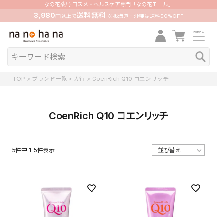
なの花薬局 コスメ・ヘルスケア専門「なの花モール」
3,980
送料無料
円以上で
※北海道・沖縄は送料50%OFF
TOP
ブランド一覧
カ行
CoenRich Q10 コエンリッチ
CoenRich Q10 コエンリッチ
5
件中
1
-
5
件表示