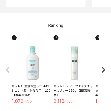
Ranking
1
2
3
キュレル 潤浸保湿 ジェルロー
キュレル ディープモイスチャ
キュレル 潤
ション（顔・からだ用） 220m
ースプレー 250g 【医薬部外
っとり つめ
l【医薬部外品】
品】
薬部外品】
1,072
2,118
1,209