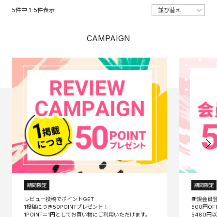
5
件中
1
-
5
件表示
CAMPAIGN
期間限定
期間限定
レビュー投稿でポイントGET
新規会員
1投稿につき50POINTプレゼント！
500円O