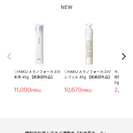
NEW
◇HAKU メラノフォーカスIV
◇HAKU メラノフォーカスIV
キュレル 
本体 45g 【医薬部外品】
レフィル 45g 【医薬部外品】
担防止ベース 
0g
11,000
10,670
2,280