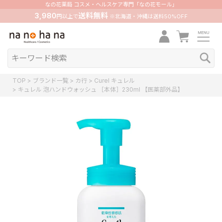
なの花薬局 コスメ・ヘルスケア専門「なの花モール」
3,980
送料無料
円以上で
※北海道・沖縄は送料50%OFF
TOP
ブランド一覧
カ行
Curel キュレル
キュレル 泡ハンドウォッシュ ［本体］230ml 【医薬部外品】