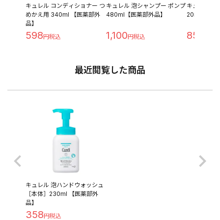
キュレル コンディショナー つ
キュレル 泡シャンプー ポンプ
キュレル シ
めかえ用 340ml 【医薬部外
480ml【医薬部外品】
20ml 【医
品】
598
1,100
855
最近閲覧した商品
キュレル 泡ハンドウォッシュ
［本体］230ml 【医薬部外
品】
358