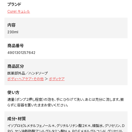
ブランド
Curel キュレル
内容
230ml
商品番号
4901301257642
商品区分
医薬部外品／ハンドソープ
ボディ・ヘアケア・その他
＞
ボディケア
使い方
適量（ポンプ２押し程度）の泡を、手にひろげて洗い、あとは充分に流します。振
らずに容器を置いたままお使いください。
成分・材質
イソプロピルメチルフェノール＊、グリチルリチン酸２Ｋ＊、精製水、グリセリン、Ｄ
ＰＧ、ヤシ油脂肪酸アシルグルタミン酸Ｎａ、ＰＯＥメチルグルコシド、グリセリル