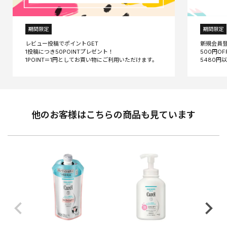
期間限定
期間限定
レビュー投稿でポイントGET
新規会員
1投稿につき50POINTプレゼント！
500円O
他のお客様はこちらの商品も見ています